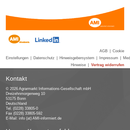
AGB
|
Cookie
Einstellungen
|
Datenschutz
|
Hinweisgebersystem
|
Impressum
|
Med
Hinweise
|
Vertrag widerrufen
Kontakt
© 2026 Agrarmarkt Informations-Gesellschaft mbH
Dreizehnmorgenweg 10
53175 Bonn
Deutschland
Tel. (0228) 33805-0
Fax (0228) 33805-592
E-Mail:
in
fo (at) AMI-inf
ormiert.de