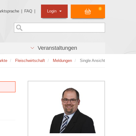
0
rktsprache
|
FAQ
|
Login
Veranstaltungen
rkte
Fleischwirtschaft
Meldungen
Single Ansicht