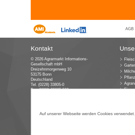
AGB
Kontakt
Unse
© 2026 Agrarmarkt Informations-
Fleisc
Gesellschaft mbH
Garte
Dreizehnmorgenweg 10
Milchw
53175 Bonn
Pflan
Deutschland
Agrarw
Tel. (0228) 33805-0
Eier u
Fax (0228) 33805-592
E-Mail:
in
fo (at) AMI-inf
ormiert.de
Intern
Öko-L
Verbr
Dünge
Auf unserer Webseite werden Cookies verwendet. E
Blume