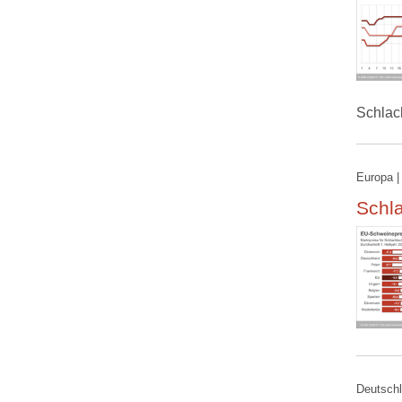
Schlac
Europa |
Schla
Deutschl