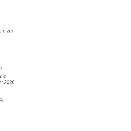
re zur
n
die
hr 2026
 %