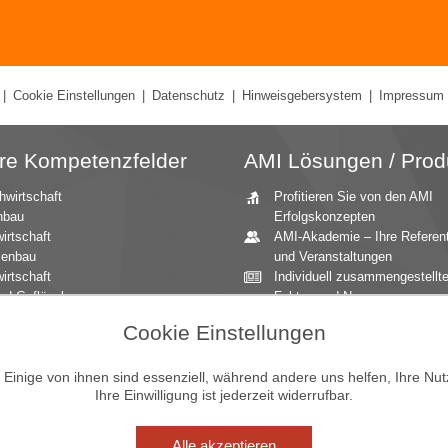
|
Cookie Einstellungen
|
Datenschutz
|
Hinweisgebersystem
|
Impressum
re Kompetenzfelder
AMI Lösungen / Prod
hwirtschaft
Profitieren Sie von den AMI
nbau
Erfolgskonzepten
irtschaft
AMI-Akademie – Ihre Referen
zenbau
und Veranstaltungen
irtschaft
Individuell zusammengestellt
nd Geflügel
Fakten und News
ationale Märkte
Beratung durch die AMI
Cookie Einstellungen
andbau
Marktexperten
aucher
AMI Markt Charts – Grafiken f
mittel
einen umfangreichen Überblic
inige von ihnen sind essenziell, während andere uns helfen, Ihre Nu
Ihre Einwilligung ist jederzeit widerrufbar.
n und Zierpflanzen
Jahrbücher – einzigartige
Nachschlagewerke
Zeitreihenservice – langfristig
Alle akzeptieren