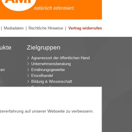
|
Mediadaten
|
Rechtliche Hinweise
|
Vertrag widerrufen
ukte
Zielgruppen
Agrarressort der öffentlichen Hand
Unternehmensberatung
ten
Ernährungsgewerbe
Einzelhandel
e
Bildung & Wissenschaft
Gastgewerbe
Großhandel
Industrie & Technik
ür
Landwirtschaft
k
Gartenbau
tzererfahrung auf unserer Webseite zu verbessern.
Presse & Medien
Wirtschaftsverbände
e