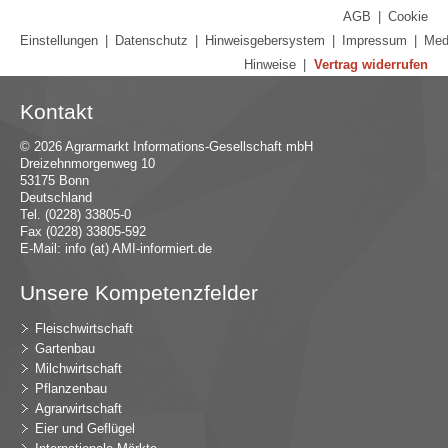
AGB
|
Cookie
Einstellungen
|
Datenschutz
|
Hinweisgebersystem
|
Impressum
|
Med
Hinweise
|
Vertrag widerrufen
Kontakt
© 2026 Agrarmarkt Informations-Gesellschaft mbH
Dreizehnmorgenweg 10
53175 Bonn
Deutschland
Tel. (0228) 33805-0
Fax (0228) 33805-592
E-Mail:
in
fo (at) AMI-inf
ormiert.de
Unsere Kompetenzfelder
Fleischwirtschaft
Gartenbau
Milchwirtschaft
Pflanzenbau
Agrarwirtschaft
Eier und Geflügel