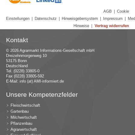
AGB
|
Cookie
Einstellungen
|
Datenschutz
|
Hinweisgebersystem
|
Impressum
|
Med
Hinweise
|
Vertrag widerrufen
Kontakt
© 2026 Agrarmarkt Informations-Gesellschaft mbH
Dreizehnmorgenweg 10
53175 Bonn
Deutschland
Tel. (0228) 33805-0
Fax (0228) 33805-592
E-Mail:
in
fo (at) AMI-inf
ormiert.de
Unsere Kompetenzfelder
Fleischwirtschaft
Gartenbau
Milchwirtschaft
Pflanzenbau
Agrarwirtschaft