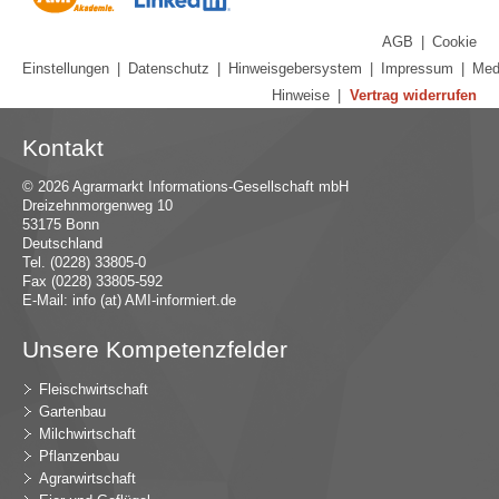
AGB
|
Cookie
Einstellungen
|
Datenschutz
|
Hinweisgebersystem
|
Impressum
|
Med
Hinweise
|
Vertrag widerrufen
Kontakt
© 2026 Agrarmarkt Informations-Gesellschaft mbH
Dreizehnmorgenweg 10
53175 Bonn
Deutschland
Tel. (0228) 33805-0
Fax (0228) 33805-592
E-Mail:
in
fo (at) AMI-inf
ormiert.de
Unsere Kompetenzfelder
Fleischwirtschaft
Gartenbau
Milchwirtschaft
Pflanzenbau
Agrarwirtschaft