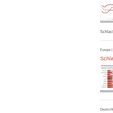
Schlac
Europa |
Schla
Deutschl