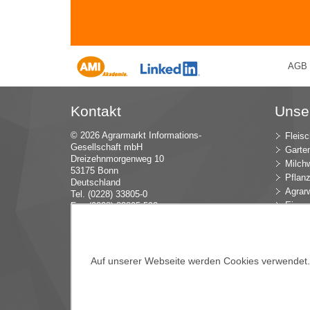
AGB
Kontakt
Unse
© 2026 Agrarmarkt Informations-
Fleisc
Gesellschaft mbH
Garte
Dreizehnmorgenweg 10
Milchw
53175 Bonn
Pflan
Deutschland
Agrarw
Tel. (0228) 33805-0
Eier u
Fax (0228) 33805-592
E-Mail:
in
fo (at) AMI-inf
ormiert.de
Intern
Öko-L
Verbr
Dünge
Auf unserer Webseite werden Cookies verwendet. E
Blume