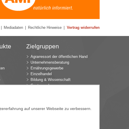
|
Mediadaten
|
Rechtliche Hinweise
|
Vertrag widerrufen
ukte
Zielgruppen
Agrarressort der öffentlichen Hand
Unternehmensberatung
ten
Ernährungsgewerbe
Einzelhandel
e
Bildung & Wissenschaft
Gastgewerbe
Großhandel
Industrie & Technik
ür
Landwirtschaft
k
Gartenbau
tzererfahrung auf unserer Webseite zu verbessern.
Presse & Medien
Wirtschaftsverbände
e