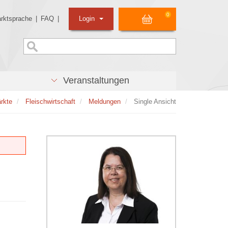
0
rktsprache
|
FAQ
|
Login
Veranstaltungen
rkte
Fleischwirtschaft
Meldungen
Single Ansicht