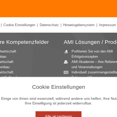
|
Cookie Einstellungen
|
Datenschutz
|
Hinweisgebersystem
|
Impressum
re Kompetenzfelder
AMI Lösungen / Prod
hwirtschaft
Profitieren Sie von den AMI
nbau
Erfolgskonzepten
irtschaft
AMI-Akademie – Ihre Referen
zenbau
und Veranstaltungen
irtschaft
Individuell zusammengestellt
nd Geflügel
Fakten und News
ationale Märkte
Beratung durch die AMI
Cookie Einstellungen
andbau
Marktexperten
aucher
AMI Markt Charts – Grafiken f
mittel
einen umfangreichen Überblic
inige von ihnen sind essenziell, während andere uns helfen, Ihre Nu
Ihre Einwilligung ist jederzeit widerrufbar.
n und Zierpflanzen
Jahrbücher – einzigartige
Nachschlagewerke
Zeitreihenservice – langfristig
Alle akzeptieren