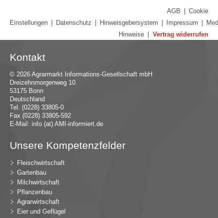
AGB
|
Cookie
Einstellungen
|
Datenschutz
|
Hinweisgebersystem
|
Impressum
|
Med
Hinweise
|
Vertrag widerrufen
Kontakt
© 2026 Agrarmarkt Informations-Gesellschaft mbH
Dreizehnmorgenweg 10
53175 Bonn
Deutschland
Tel. (0228) 33805-0
Fax (0228) 33805-592
E-Mail:
in
fo (at) AMI-inf
ormiert.de
Unsere Kompetenzfelder
Fleischwirtschaft
Gartenbau
Milchwirtschaft
Pflanzenbau
Agrarwirtschaft
Eier und Geflügel