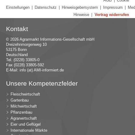
AGB
|
Cookie
Einstellungen
|
Datenschutz
|
Hinweisgebersystem
|
Impressum
|
Med
Hinweise
|
Vertrag widerrufen
Kontakt
© 2026 Agrarmarkt Informations-Gesellschaft mbH
Dreizehnmorgenweg 10
53175 Bonn
Deutschland
Tel. (0228) 33805-0
Fax (0228) 33805-592
E-Mail:
in
fo (at) AMI-inf
ormiert.de
Unsere Kompetenzfelder
Fleischwirtschaft
Gartenbau
Milchwirtschaft
Pflanzenbau
Agrarwirtschaft
Eier und Geflügel
Internationale Märkte