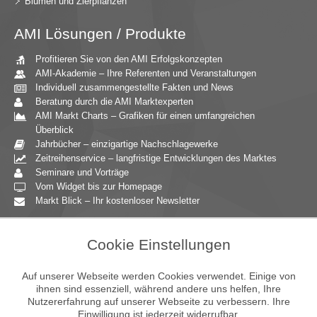
Blumen und Zierpflanzen
AMI Lösungen / Produkte
Profitieren Sie von den AMI Erfolgskonzepten
AMI-Akademie – Ihre Referenten und Veranstaltungen
Individuell zusammengestellte Fakten und News
Beratung durch die AMI Marktexperten
AMI Markt Charts – Grafiken für einen umfangreichen
Überblick
Jahrbücher – einzigartige Nachschlagewerke
Zeitreihenservice – langfristige Entwicklungen des Marktes
Seminare und Vorträge
Vom Widget bis zur Homepage
Markt Blick – Ihr kostenloser Newsletter
Zielgruppen
Cookie Einstellungen
Agrarressort der öffentlichen Hand
Unternehmensberatung
Auf unserer Webseite werden Cookies verwendet. Einige von
Ernährungsgewerbe
ihnen sind essenziell, während andere uns helfen, Ihre
Nutzererfahrung auf unserer Webseite zu verbessern. Ihre
Einzelhandel
Einwilligung ist jederzeit widerrufbar.
Bildung & Wissenschaft