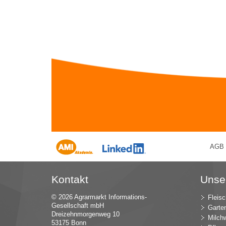
AGB
Kontakt
Unse
© 2026 Agrarmarkt Informations-
Fleisc
Gesellschaft mbH
Garte
Dreizehnmorgenweg 10
Milchw
53175 Bonn