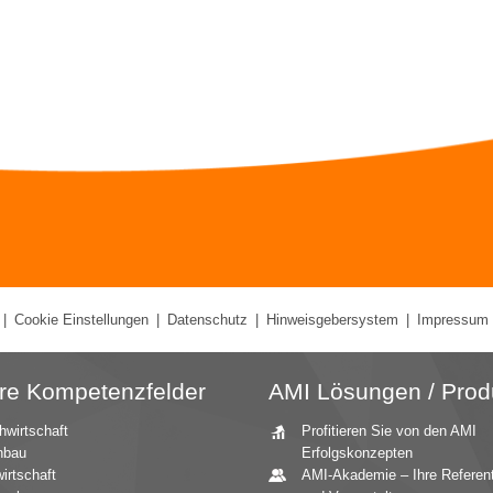
|
Cookie Einstellungen
|
Datenschutz
|
Hinweisgebersystem
|
Impressum
re Kompetenzfelder
AMI Lösungen / Prod
hwirtschaft
Profitieren Sie von den AMI
nbau
Erfolgskonzepten
irtschaft
AMI-Akademie – Ihre Referen