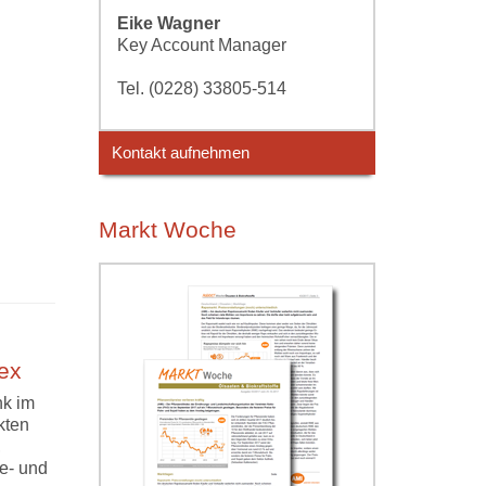
Eike Wagner
Key Account Manager
Tel. (0228) 33805-514
Kontakt aufnehmen
Markt Woche
ex
nk im
kten
,
e- und