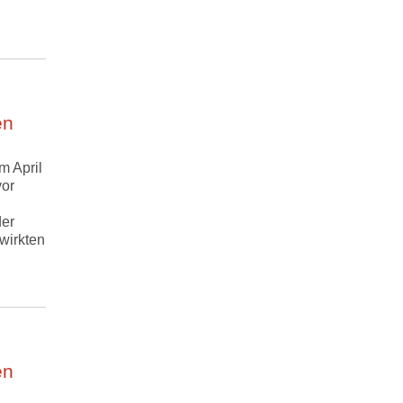
en
m April
vor
er
wirkten
en