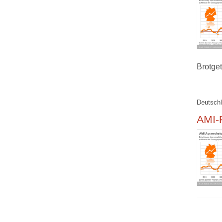
Brotge
Deutschl
AMI-R