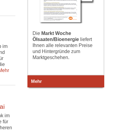
Die
Markt Woche
Ölsaaten/Bioenergie
liefert
Ihnen alle relevanten Preise
b im
und Hintergründe zum
end
Marktgeschehen.
ür
die
ehr
Mehr
ai
nk im
 für
cheren