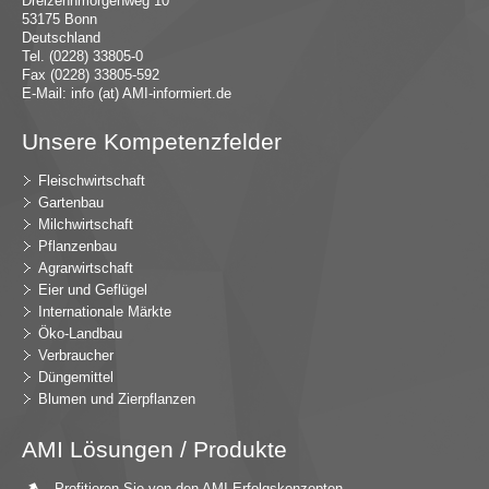
Dreizehnmorgenweg 10
53175 Bonn
Deutschland
Tel. (0228) 33805-0
Fax (0228) 33805-592
E-Mail:
in
fo (at) AMI-inf
ormiert.de
Unsere Kompetenzfelder
Fleischwirtschaft
Gartenbau
Milchwirtschaft
Pflanzenbau
Agrarwirtschaft
Eier und Geflügel
Internationale Märkte
Öko-Landbau
Verbraucher
Düngemittel
Blumen und Zierpflanzen
AMI Lösungen / Produkte
Profitieren Sie von den AMI Erfolgskonzepten