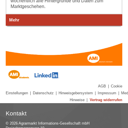
wöchentlich alle Hintergründe und Daten zum
Marktgeschehen.
Mehr
AGB
|
Cookie
Einstellungen
|
Datenschutz
|
Hinweisgebersystem
|
Impressum
|
Med
Hinweise
|
Vertrag widerrufen
Kontakt
© 2026 Agrarmarkt Informations-Gesellschaft mbH