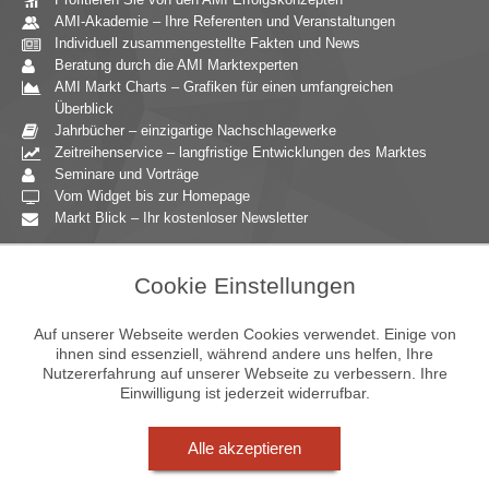
AMI-Akademie – Ihre Referenten und Veranstaltungen
Individuell zusammengestellte Fakten und News
Beratung durch die AMI Marktexperten
AMI Markt Charts – Grafiken für einen umfangreichen
Überblick
Jahrbücher – einzigartige Nachschlagewerke
Zeitreihenservice – langfristige Entwicklungen des Marktes
Seminare und Vorträge
Vom Widget bis zur Homepage
Markt Blick – Ihr kostenloser Newsletter
Zielgruppen
Cookie Einstellungen
Agrarressort der öffentlichen Hand
Unternehmensberatung
Auf unserer Webseite werden Cookies verwendet. Einige von
Ernährungsgewerbe
ihnen sind essenziell, während andere uns helfen, Ihre
Nutzererfahrung auf unserer Webseite zu verbessern. Ihre
Einzelhandel
Einwilligung ist jederzeit widerrufbar.
Bildung & Wissenschaft
Gastgewerbe
Großhandel
Alle akzeptieren
Industrie & Technik
Landwirtschaft