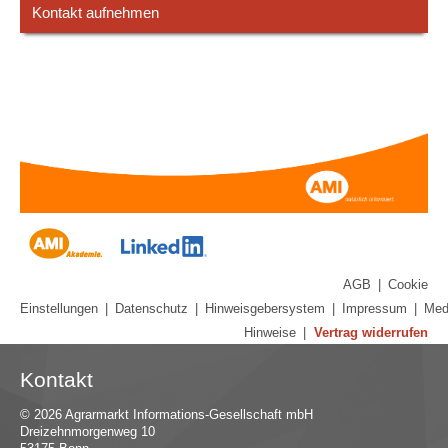
Kontakt aufnehmen
AGB
|
Cookie
Einstellungen
|
Datenschutz
|
Hinweisgebersystem
|
Impressum
|
Med
Hinweise
|
Vertrag widerrufen
Kontakt
© 2026 Agrarmarkt Informations-Gesellschaft mbH
Dreizehnmorgenweg 10