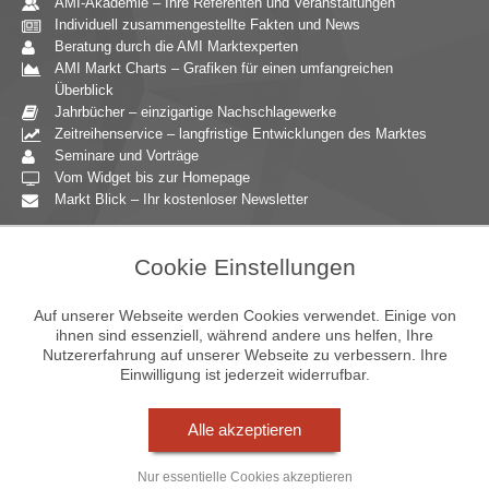
AMI-Akademie – Ihre Referenten und Veranstaltungen
Individuell zusammengestellte Fakten und News
Beratung durch die AMI Marktexperten
AMI Markt Charts – Grafiken für einen umfangreichen
Überblick
Jahrbücher – einzigartige Nachschlagewerke
Zeitreihenservice – langfristige Entwicklungen des Marktes
Seminare und Vorträge
Vom Widget bis zur Homepage
Markt Blick – Ihr kostenloser Newsletter
Zielgruppen
Cookie Einstellungen
Agrarressort der öffentlichen Hand
Unternehmensberatung
Auf unserer Webseite werden Cookies verwendet. Einige von
Ernährungsgewerbe
ihnen sind essenziell, während andere uns helfen, Ihre
Nutzererfahrung auf unserer Webseite zu verbessern. Ihre
Einzelhandel
Einwilligung ist jederzeit widerrufbar.
Bildung & Wissenschaft
Gastgewerbe
Großhandel
Alle akzeptieren
Industrie & Technik
Landwirtschaft
Nur essentielle Cookies akzeptieren
Gartenbau