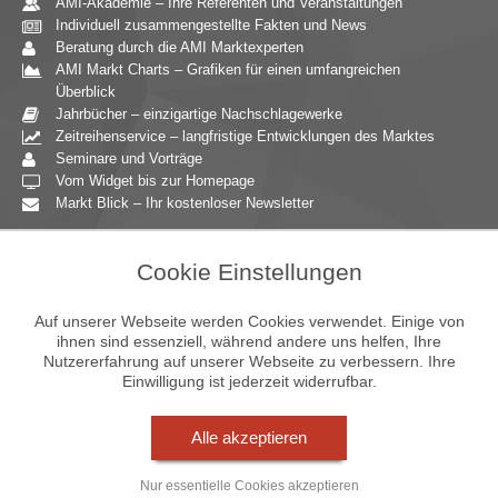
AMI-Akademie – Ihre Referenten und Veranstaltungen
Individuell zusammengestellte Fakten und News
Beratung durch die AMI Marktexperten
AMI Markt Charts – Grafiken für einen umfangreichen
Überblick
Jahrbücher – einzigartige Nachschlagewerke
Zeitreihenservice – langfristige Entwicklungen des Marktes
Seminare und Vorträge
Vom Widget bis zur Homepage
Markt Blick – Ihr kostenloser Newsletter
Zielgruppen
Cookie Einstellungen
Agrarressort der öffentlichen Hand
Unternehmensberatung
Auf unserer Webseite werden Cookies verwendet. Einige von
Ernährungsgewerbe
ihnen sind essenziell, während andere uns helfen, Ihre
Nutzererfahrung auf unserer Webseite zu verbessern. Ihre
Einzelhandel
Einwilligung ist jederzeit widerrufbar.
Bildung & Wissenschaft
Gastgewerbe
Großhandel
Alle akzeptieren
Industrie & Technik
Landwirtschaft
Nur essentielle Cookies akzeptieren
Gartenbau