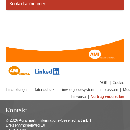
Kontakt aufnehmen
AGB
|
Cookie
Einstellungen
|
Datenschutz
|
Hinweisgebersystem
|
Impressum
|
Med
Hinweise
|
Vertrag widerrufen
Kontakt
© 2026 Agrarmarkt Informations-Gesellschaft mbH
Dreizehnmorgenweg 10