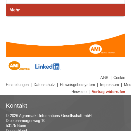
Mehr
AGB
|
Cookie
Einstellungen
|
Datenschutz
|
Hinweisgebersystem
|
Impressum
|
Med
Hinweise
|
Vertrag widerrufen
Kontakt
© 2026 Agrarmarkt Informations-Gesellschaft mbH
Dreizehnmorgenweg 10
53175 Bonn
Deutschland