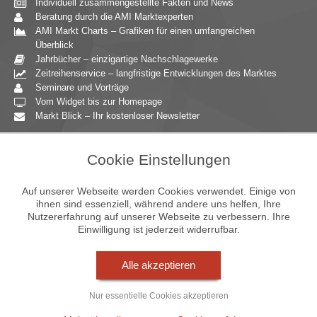
Individuell zusammengestellte Fakten und News
Beratung durch die AMI Marktexperten
AMI Markt Charts – Grafiken für einen umfangreichen
Überblick
Jahrbücher – einzigartige Nachschlagewerke
Zeitreihenservice – langfristige Entwicklungen des Marktes
Seminare und Vorträge
Vom Widget bis zur Homepage
Markt Blick – Ihr kostenloser Newsletter
Zielgruppen
Cookie Einstellungen
Agrarressort der öffentlichen Hand
Unternehmensberatung
Auf unserer Webseite werden Cookies verwendet. Einige von
Ernährungsgewerbe
ihnen sind essenziell, während andere uns helfen, Ihre
Nutzererfahrung auf unserer Webseite zu verbessern. Ihre
Einzelhandel
Einwilligung ist jederzeit widerrufbar.
Bildung & Wissenschaft
Gastgewerbe
Großhandel
Alle akzeptieren
Industrie & Technik
Landwirtschaft
Nur essentielle Cookies akzeptieren
Gartenbau
Presse & Medien