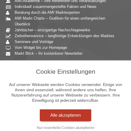
AMI-Akademie – Ihre Referenten und Veranstaltungen
Individuell zusammengestellte Fakten und News
Beratung durch die AMI Marktexperten
AMI Markt Charts – Grafiken für einen umfangreichen
Überblick
Jahrbücher – einzigartige Nachschlagewerke
Zeitreihenservice – langfristige Entwicklungen des Marktes
Seminare und Vorträge
Vom Widget bis zur Homepage
Markt Blick – Ihr kostenloser Newsletter
Zielgruppen
Cookie Einstellungen
Agrarressort der öffentlichen Hand
Unternehmensberatung
Auf unserer Webseite werden Cookies verwendet. Einige von
Ernährungsgewerbe
ihnen sind essenziell, während andere uns helfen, Ihre
Nutzererfahrung auf unserer Webseite zu verbessern. Ihre
Einzelhandel
Einwilligung ist jederzeit widerrufbar.
Bildung & Wissenschaft
Gastgewerbe
Großhandel
Alle akzeptieren
Industrie & Technik
Landwirtschaft
Nur essentielle Cookies akzeptieren
Gartenbau