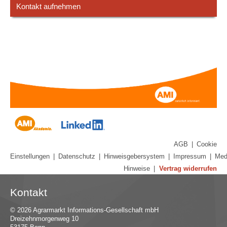
Kontakt aufnehmen
AGB
|
Cookie
Einstellungen
|
Datenschutz
|
Hinweisgebersystem
|
Impressum
|
Med
Hinweise
|
Vertrag widerrufen
Kontakt
© 2026 Agrarmarkt Informations-Gesellschaft mbH
Dreizehnmorgenweg 10