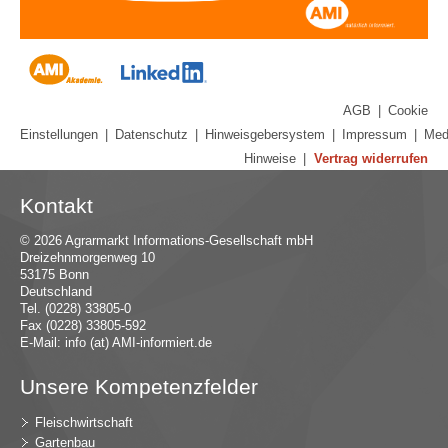
AGB
|
Cookie
Einstellungen
|
Datenschutz
|
Hinweisgebersystem
|
Impressum
|
Med
Hinweise
|
Vertrag widerrufen
Kontakt
© 2026 Agrarmarkt Informations-Gesellschaft mbH
Dreizehnmorgenweg 10
53175 Bonn
Deutschland
Tel. (0228) 33805-0
Fax (0228) 33805-592
E-Mail:
in
fo (at) AMI-inf
ormiert.de
Unsere Kompetenzfelder
Fleischwirtschaft
Gartenbau