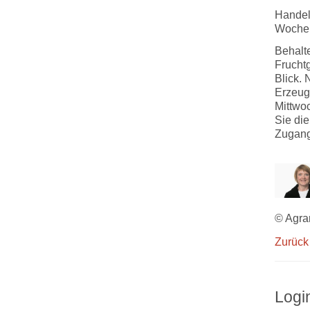
Handels
Wochen
Behalt
Frucht
Blick.
Erzeug
Mittwo
Sie di
Zugang
© Agra
Zurück
Logi