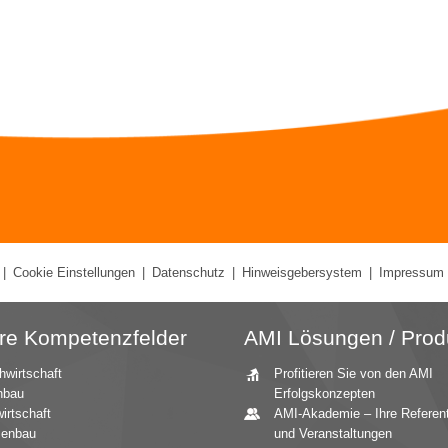
|
Cookie Einstellungen
|
Datenschutz
|
Hinweisgebersystem
|
Impressum
re Kompetenzfelder
AMI Lösungen / Prod
hwirtschaft
Profitieren Sie von den AMI
nbau
Erfolgskonzepten
irtschaft
AMI-Akademie – Ihre Referen
zenbau
und Veranstaltungen