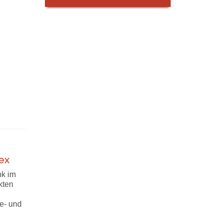
ex
nk im
kten
,
e- und