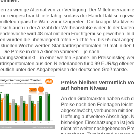
nommen.
en zu wenige Alternativen zur Verfügung. Der Mittelmeerraum i
 nur eingeschränkt lieferfähig, sodass der Handel faktisch ge
uf mitteleuropäische Ware zurückzugreifen. Die knappe Marktver
t sich auch in der Anzahl der Werbeanstöße wider. In der laufe
lenderwoche wird 48-mal mit dem Fruchtgemüse geworben. In 
ren wurden die überwiegend roten Früchte 55- bis 65-mal angep
 aktuellen Woche werden Standardrispentomaten 10-mal in den
t. Die Preise in den Aktionen variieren – je nach
barungszeitpunkt – in einer weiten Spanne. Im Preiseinstieg we
rdrispentomaten aus den Niederlanden für 0,99 EUR/kg offerier
deutlich unter den Abgabepreisen der deutschen Großmärkte.
Preise bleiben vermutlich vo
auf hohem Niveau
An den Großmärkten haben sich d
Preise nach den Feiertagen leicht
abgeschwächt, verbunden mit der
Hoffnung auf weitere Abschläge. 
bisherigen Einschätzungen ist jed
nicht mit weiter nachgebenden Pr