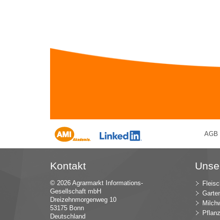
AGB
Kontakt
Unse
© 2026 Agrarmarkt Informations-
Fleisc
Gesellschaft mbH
Garte
Dreizehnmorgenweg 10
Milchw
53175 Bonn
Pflan
Deutschland