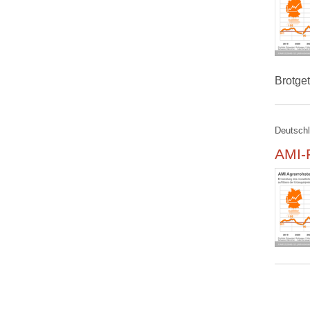
Brotge
Deutschl
AMI-R