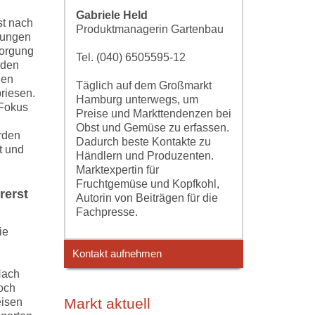
Gabriele Held
st nach
Produktmanagerin Gartenbau
zwungen
sorgung
Tel. (040) 6505595-12
nden
den
Täglich auf dem Großmarkt
riesen.
Hamburg unterwegs, um
 Fokus
Preise und Markttendenzen bei
Obst und Gemüse zu erfassen.
rden
Dadurch beste Kontakte zu
t und
Händlern und Produzenten.
Marktexpertin für
Fruchtgemüse und Kopfkohl,
rerst
Autorin von Beiträgen für die
Fachpresse.
ie
Kontakt aufnehmen
Nach
och
Markt aktuell
eisen