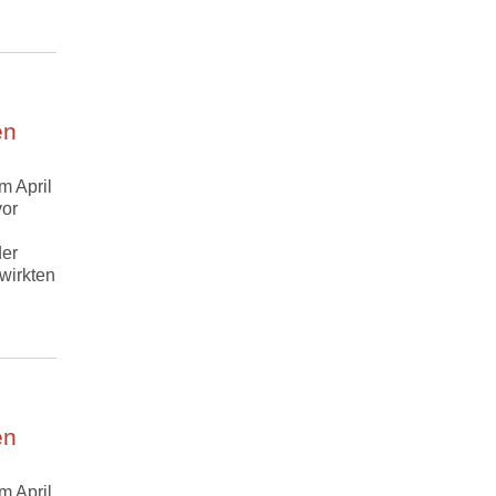
en
m April
vor
er
wirkten
en
m April