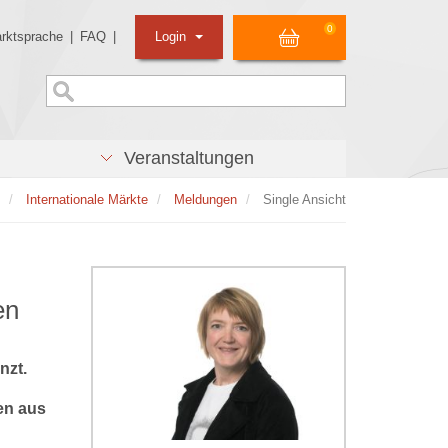
0
rktsprache
|
FAQ
|
Login
Veranstaltungen
Internationale Märkte
Meldungen
Single Ansicht
en
nzt.
en aus