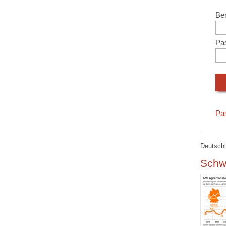
Ben
Pa
Pa
Deutschl
Schw