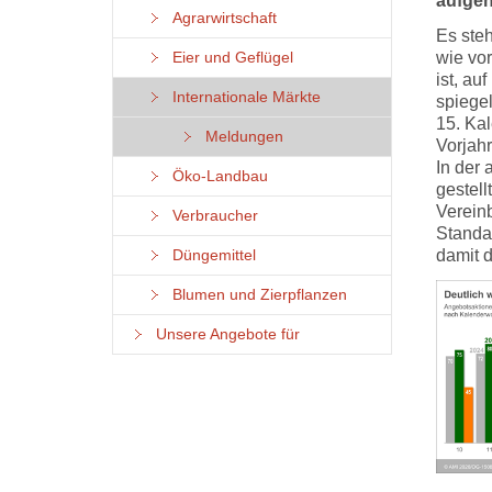
aufge
Agrarwirtschaft
Es steh
wie vor
Eier und Geflügel
ist, a
Internationale Märkte
spiegel
15. Ka
Meldungen
Vorjah
In der
Öko-Landbau
gestell
Verein
Verbraucher
Standa
damit 
Düngemittel
Blumen und Zierpflanzen
Unsere Angebote für