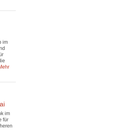
b im
end
ür
die
ehr
ai
nk im
 für
cheren