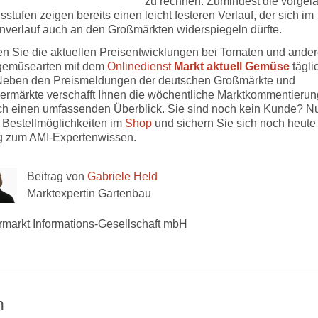
zu rechnen. Zumindest die vorgel
stufen zeigen bereits einen leicht festeren Verlauf, der sich im
verlauf auch an den Großmärkten widerspiegeln dürfte.
en Sie die aktuellen Preisentwicklungen bei Tomaten und ande
gemüsearten mit dem
Onlinedienst
Markt aktuell Gemüse
tägli
 Neben den Preismeldungen der deutschen Großmärkte und
ermärkte verschafft Ihnen die wöchentliche Marktkommentieru
ch einen umfassenden Überblick. Sie sind noch kein Kunde? N
e Bestellmöglichkeiten im
Shop
und sichern Sie sich noch heute
 zum AMI-Expertenwissen.
Beitrag von
Gabriele Held
Marktexpertin Gartenbau
rmarkt Informations-Gesellschaft mbH
n