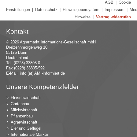
AGB
|
Cookie
Einstellungen
|
Datenschutz
|
Hinweisgebersystem
|
Impressum
|
Med
Hinweise
|
Vertrag widerrufen
Kontakt
© 2026 Agrarmarkt Informations-Gesellschaft mbH
Dreizehnmorgenweg 10
53175 Bonn
Deutschland
Tel. (0228) 33805-0
Fax (0228) 33805-592
E-Mail:
in
fo (at) AMI-inf
ormiert.de
Unsere Kompetenzfelder
Fleischwirtschaft
Gartenbau
Milchwirtschaft
Pflanzenbau
Agrarwirtschaft
Eier und Geflügel
Internationale Märkte