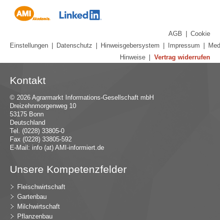
AGB
|
Cookie
Einstellungen
|
Datenschutz
|
Hinweisgebersystem
|
Impressum
|
Med
Hinweise
|
Vertrag widerrufen
Kontakt
© 2026 Agrarmarkt Informations-Gesellschaft mbH
Dreizehnmorgenweg 10
53175 Bonn
Deutschland
Tel. (0228) 33805-0
Fax (0228) 33805-592
E-Mail:
in
fo (at) AMI-inf
ormiert.de
Unsere Kompetenzfelder
Fleischwirtschaft
Gartenbau
Milchwirtschaft
Pflanzenbau