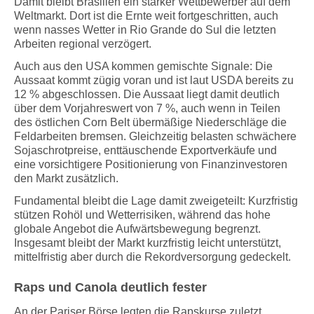
Damit bleibt Brasilien ein starker Wettbewerber auf dem
Weltmarkt. Dort ist die Ernte weit fortgeschritten, auch
wenn nasses Wetter in Rio Grande do Sul die letzten
Arbeiten regional verzögert.
Auch aus den USA kommen gemischte Signale: Die
Aussaat kommt zügig voran und ist laut USDA bereits zu
12 % abgeschlossen. Die Aussaat liegt damit deutlich
über dem Vorjahreswert von 7 %, auch wenn in Teilen
des östlichen Corn Belt übermäßige Niederschläge die
Feldarbeiten bremsen. Gleichzeitig belasten schwächere
Sojaschrotpreise, enttäuschende Exportverkäufe und
eine vorsichtigere Positionierung von Finanzinvestoren
den Markt zusätzlich.
Fundamental bleibt die Lage damit zweigeteilt: Kurzfristig
stützen Rohöl und Wetterrisiken, während das hohe
globale Angebot die Aufwärtsbewegung begrenzt.
Insgesamt bleibt der Markt kurzfristig leicht unterstützt,
mittelfristig aber durch die Rekordversorgung gedeckelt.
Raps und Canola deutlich fester
An der Pariser Börse legten die Rapskurse zuletzt