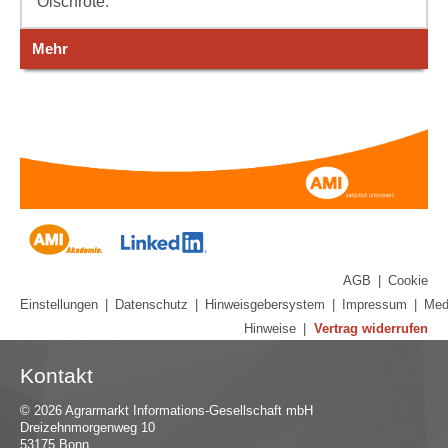
Ölschrote.
Mehr
AGB
|
Cookie
Einstellungen
|
Datenschutz
|
Hinweisgebersystem
|
Impressum
|
Med
Hinweise
|
Vertrag widerrufen
Kontakt
© 2026 Agrarmarkt Informations-Gesellschaft mbH
Dreizehnmorgenweg 10
53175 Bonn