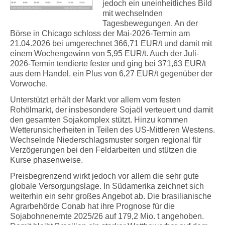
jedoch ein uneinheitliches Bild
mit wechselnden
Tagesbewegungen. An der
Börse in Chicago schloss der Mai-2026-Termin am
21.04.2026 bei umgerechnet 366,71 EUR/t und damit mit
einem Wochengewinn von 5,95 EUR/t. Auch der Juli-
2026-Termin tendierte fester und ging bei 371,63 EUR/t
aus dem Handel, ein Plus von 6,27 EUR/t gegenüber der
Vorwoche.
Unterstützt erhält der Markt vor allem vom festen
Rohölmarkt, der insbesondere Sojaöl verteuert und damit
den gesamten Sojakomplex stützt. Hinzu kommen
Wetterunsicherheiten in Teilen des US-Mittleren Westens.
Wechselnde Niederschlagsmuster sorgen regional für
Verzögerungen bei den Feldarbeiten und stützen die
Kurse phasenweise.
Preisbegrenzend wirkt jedoch vor allem die sehr gute
globale Versorgungslage. In Südamerika zeichnet sich
weiterhin ein sehr großes Angebot ab. Die brasilianische
Agrarbehörde Conab hat ihre Prognose für die
Sojabohnenernte 2025/26 auf 179,2 Mio. t angehoben.