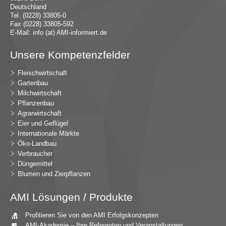
Deutschland
Tel. (0228) 33805-0
Fax (0228) 33805-592
E-Mail:
in
fo (at) AMI-inf
ormiert.de
Unsere Kompetenzfelder
Fleischwirtschaft
Gartenbau
Milchwirtschaft
Pflanzenbau
Agrarwirtschaft
Eier und Geflügel
Internationale Märkte
Öko-Landbau
Verbraucher
Düngemittel
Blumen und Zierpflanzen
AMI Lösungen / Produkte
Profitieren Sie von den AMI Erfolgskonzepten
AMI-Akademie – Ihre Referenten und Veranstaltungen