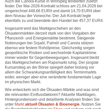
Auch die Canola-Kurse in Winnipeg tendierten zuletzt
fester. Der Mai-2026-Kontrakt schloss am 21.04.2026 bei
umgerechnet 448,66 EUR/t und damit 14,70 EUR/t über
dem Niveau der Vorwoche. Der Juli-Kontrakt legte
ebenfalls zu und beendete den Handel bei 457,37 EUR/t.
Insgesamt wird das Marktgeschehen an den
Ölsaatenmärkten derzeit stark von den Vorgaben der
Pflanzenöl- und Energiemärkte bestimmt. Steigende
Notierungen bei Sojaöl, Palmöl und Canola stützen
ebenso wie festere Rohölpreise. Gleichzeitig sorgen
geopolitische Risiken und wechselnde Kapitalströme
immer wieder für Gegenbewegungen. Insgesamt bleibt
das Marktgeschehen am Rapsmarkt ruhig. Der jüngste
Kursanstieg an der Börse spiegelt daher bislang vor
allem die Schwankungsanfälligkeit des Terminmarkts
wider, weniger aber eine veränderte fundamentale Lage
im physischen Markt.
Wie entwickeln sich die Ölsaaten-Märkte und was sind
die relevanten Einflussfaktoren? Aktuelle Marktlagen,
Hintergrundwissen und detaillierte Analysen finden Sie
unter
Markt
aktuell Ölsaaten & Bioenergie
. Nutzen Sie