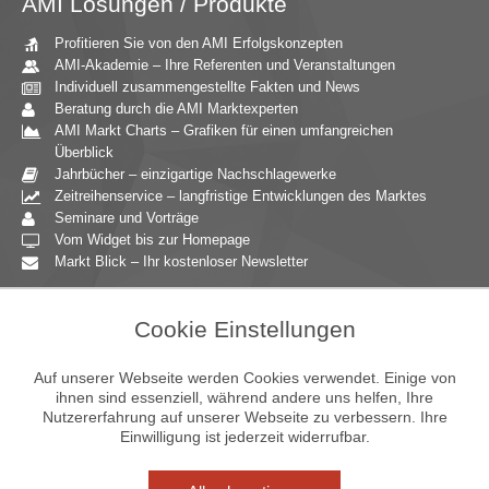
AMI Lösungen / Produkte
Profitieren Sie von den AMI Erfolgskonzepten
AMI-Akademie – Ihre Referenten und Veranstaltungen
Individuell zusammengestellte Fakten und News
Beratung durch die AMI Marktexperten
AMI Markt Charts – Grafiken für einen umfangreichen
Überblick
Jahrbücher – einzigartige Nachschlagewerke
Zeitreihenservice – langfristige Entwicklungen des Marktes
Seminare und Vorträge
Vom Widget bis zur Homepage
Markt Blick – Ihr kostenloser Newsletter
Zielgruppen
Cookie Einstellungen
Agrarressort der öffentlichen Hand
Unternehmensberatung
Auf unserer Webseite werden Cookies verwendet. Einige von
Ernährungsgewerbe
ihnen sind essenziell, während andere uns helfen, Ihre
Nutzererfahrung auf unserer Webseite zu verbessern. Ihre
Einzelhandel
Einwilligung ist jederzeit widerrufbar.
Bildung & Wissenschaft
Gastgewerbe
Großhandel