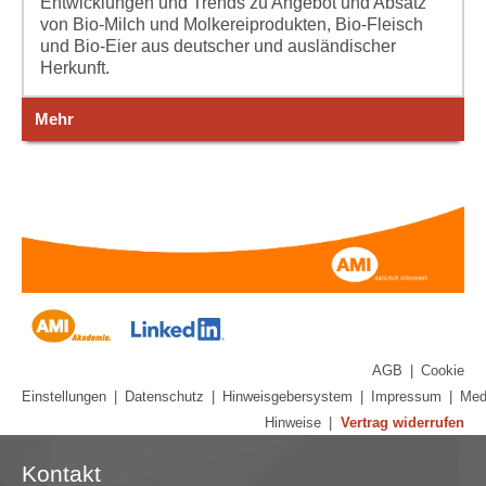
Entwicklungen und Trends zu Angebot und Absatz
von Bio-Milch und Molkereiprodukten, Bio-Fleisch
und Bio-Eier aus deutscher und ausländischer
Herkunft.
Mehr
AGB
|
Cookie
Einstellungen
|
Datenschutz
|
Hinweisgebersystem
|
Impressum
|
Med
Hinweise
|
Vertrag widerrufen
Kontakt