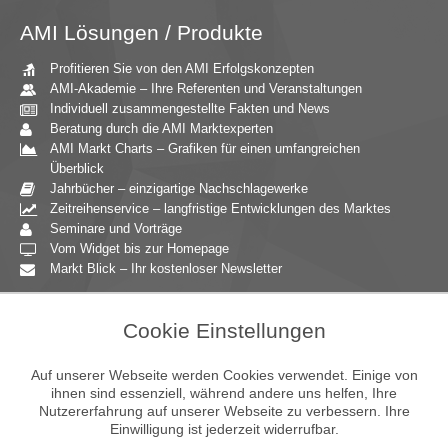
AMI Lösungen / Produkte
Profitieren Sie von den AMI Erfolgskonzepten
AMI-Akademie – Ihre Referenten und Veranstaltungen
Individuell zusammengestellte Fakten und News
Beratung durch die AMI Marktexperten
AMI Markt Charts – Grafiken für einen umfangreichen
Überblick
Jahrbücher – einzigartige Nachschlagewerke
Zeitreihenservice – langfristige Entwicklungen des Marktes
Seminare und Vorträge
Vom Widget bis zur Homepage
Markt Blick – Ihr kostenloser Newsletter
Zielgruppen
Cookie Einstellungen
Agrarressort der öffentlichen Hand
Unternehmensberatung
Auf unserer Webseite werden Cookies verwendet. Einige von
Ernährungsgewerbe
ihnen sind essenziell, während andere uns helfen, Ihre
Nutzererfahrung auf unserer Webseite zu verbessern. Ihre
Einzelhandel
Einwilligung ist jederzeit widerrufbar.
Bildung & Wissenschaft