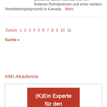
festeren Rohölpreisen und einer starken
Verarbeitungsdynamik in Kanada.
Mehr
Zurück
1
2
3
4
5
6
7
8
9
10
11
Suche »
AMI-Akademie