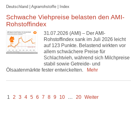
Deutschland | Agrarrohstoffe | Index
Schwache Viehpreise belasten den AMI-
Rohstoffindex
31.07.2026 (AMI) – Der AMI-
Rohstoffindex sank im Juli 2026 leicht
auf 123 Punkte. Belastend wirkten vor
allem schwächere Preise für
Schlachtvieh, während sich Milchpreise
stabil sowie Getreide- und
Ölsaatenmärkte fester entwickelten.
Mehr
1
2
3
4
5
6
7
8
9
10
…
20
Weiter