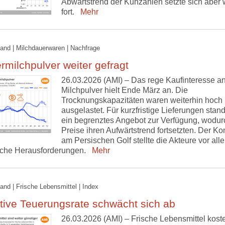
Abwärtstrend der Kuhzahlen setzte sich aber 
fort.
Mehr
and | Milchdauerwaren | Nachfrage
milchpulver weiter gefragt
26.03.2026 (AMI) – Das rege Kaufinteresse a
Milchpulver hielt Ende März an. Die
Trocknungskapazitäten waren weiterhin hoch
ausgelastet. Für kurzfristige Lieferungen stand
ein begrenztes Angebot zur Verfügung, wodur
Preise ihren Aufwärtstrend fortsetzten. Der Kon
am Persischen Golf stellte die Akteure vor all
ische Herausforderungen.
Mehr
and | Frische Lebensmittel | Index
tive Teuerungsrate schwächt sich ab
26.03.2026 (AMI) – Frische Lebensmittel kost