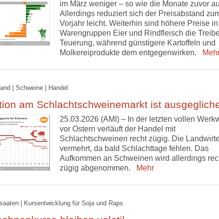
im März weniger – so wie die Monate zuvor a
Allerdings reduziert sich der Preisabstand zu
Vorjahr leicht. Weiterhin sind höhere Preise i
Warengruppen Eier und Rindfleisch die Treibe
Teuerung, während günstigere Kartoffeln und
Molkereiprodukte dem entgegenwirken.
Meh
and | Schweine | Handel
tion am Schlachtschweinemarkt ist ausgeglich
25.03.2026 (AMI) – In der letzten vollen Wer
vor Ostern verläuft der Handel mit
Schlachtschweinen recht zügig. Die Landwirte 
vermehrt, da bald Schlachttage fehlen. Das
Aufkommen an Schweinen wird allerdings rec
zügig abgenommen.
Mehr
lsaaten | Kursentwicklung für Soja und Raps