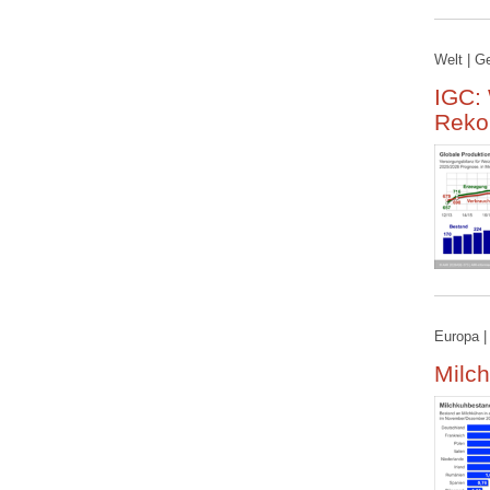
Welt | G
IGC:
Reko
Europa |
Milch