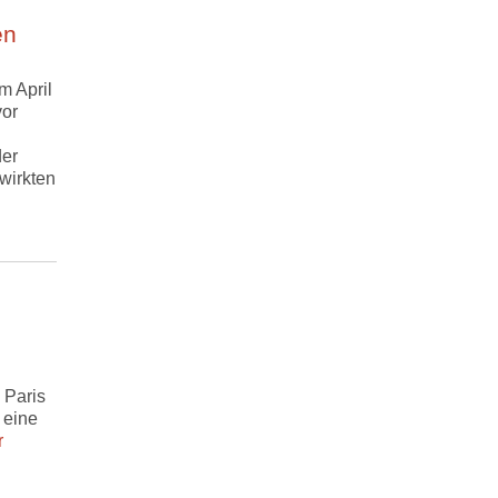
en
m April
vor
er
wirkten
 Paris
 eine
r