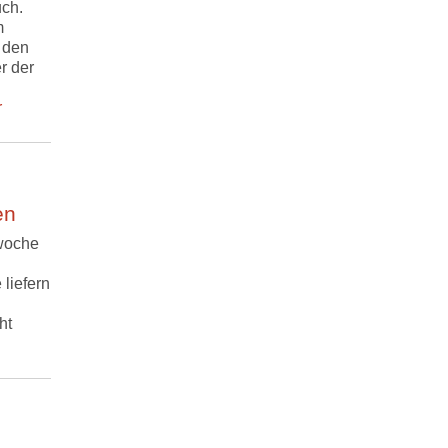
uch.
m
n den
r der
r
en
kwoche
liefern
ht