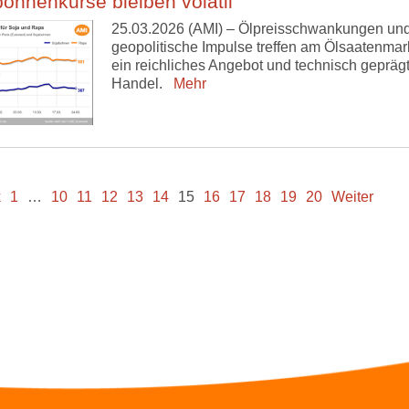
ohnenkurse bleiben volatil
25.03.2026 (AMI) – Ölpreisschwankungen un
geopolitische Impulse treffen am Ölsaatenmark
ein reichliches Angebot und technisch gepräg
Handel.
Mehr
k
1
…
10
11
12
13
14
15
16
17
18
19
20
Weiter