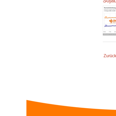
Sojab
Zurüc