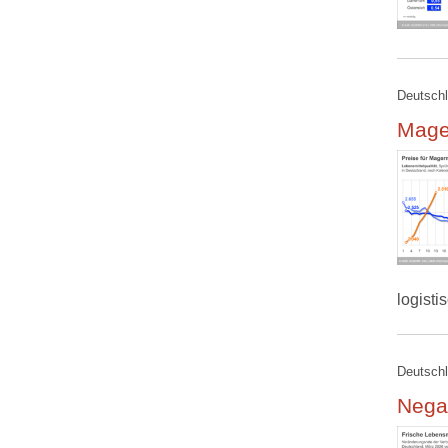
Deutschl
Mager
logist
Deutschl
Nega