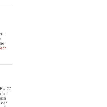
erat
e
der
ehr
r EU-27
en im
sich
 der