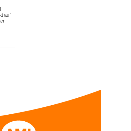
d
t auf
ten