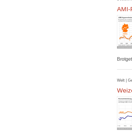
AMI-R
Brotge
Welt | G
Weiz