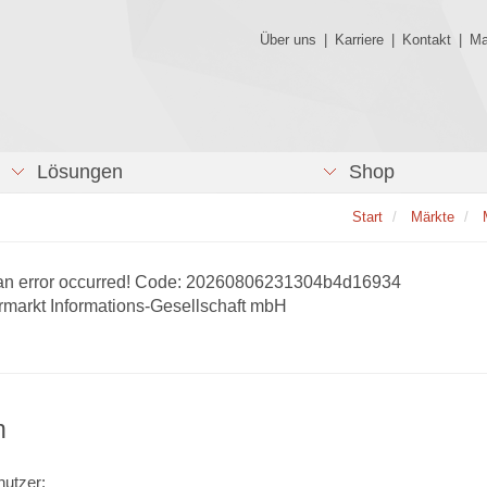
Über uns
|
Karriere
|
Kontakt
|
Ma
Lösungen
Shop
Start
Märkte
an error occurred! Code: 20260806231304b4d16934
rmarkt Informations-Gesellschaft mbH
n
utzer: