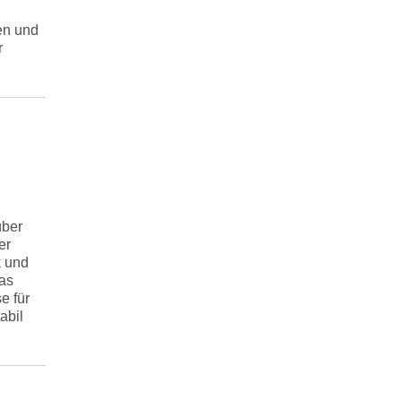
en und
r
über
er
k und
as
e für
abil