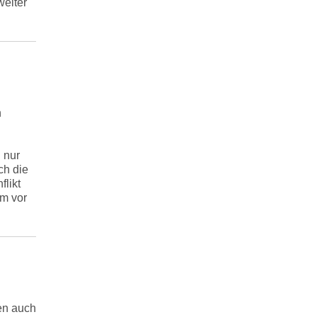
weiter
n
 nur
ch die
flikt
em vor
en auch