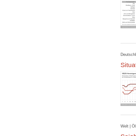
Deutschl
Situa
Welt | Ö