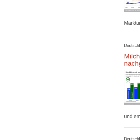
Marktu
Deutschl
Milch
nach
und er
Deutschl