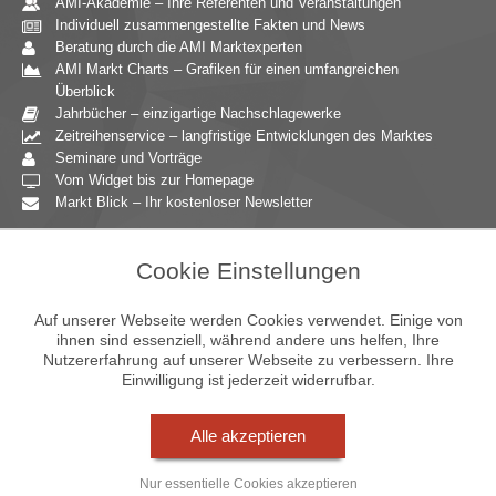
AMI-Akademie – Ihre Referenten und Veranstaltungen
Individuell zusammengestellte Fakten und News
Beratung durch die AMI Marktexperten
AMI Markt Charts – Grafiken für einen umfangreichen
Überblick
Jahrbücher – einzigartige Nachschlagewerke
Zeitreihenservice – langfristige Entwicklungen des Marktes
Seminare und Vorträge
Vom Widget bis zur Homepage
Markt Blick – Ihr kostenloser Newsletter
Zielgruppen
Cookie Einstellungen
Agrarressort der öffentlichen Hand
Unternehmensberatung
Auf unserer Webseite werden Cookies verwendet. Einige von
Ernährungsgewerbe
ihnen sind essenziell, während andere uns helfen, Ihre
Nutzererfahrung auf unserer Webseite zu verbessern. Ihre
Einzelhandel
Einwilligung ist jederzeit widerrufbar.
Bildung & Wissenschaft
Gastgewerbe
Großhandel
Alle akzeptieren
Industrie & Technik
Landwirtschaft
Nur essentielle Cookies akzeptieren
Gartenbau