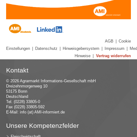
AGB
|
Cookie
Einstellungen
|
Datenschutz
|
Hinweisgebersystem
|
Impressum
|
Med
Hinweise
|
Vertrag widerrufen
Kontakt
© 2026 Agrarmarkt Informations-Gesellschaft mbH
Dreizehnmorgenweg 10
53175 Bonn
Deutschland
Tel. (0228) 33805-0
Fax (0228) 33805-592
E-Mail:
in
fo (at) AMI-inf
ormiert.de
Unsere Kompetenzfelder
Fleischwirtschaft