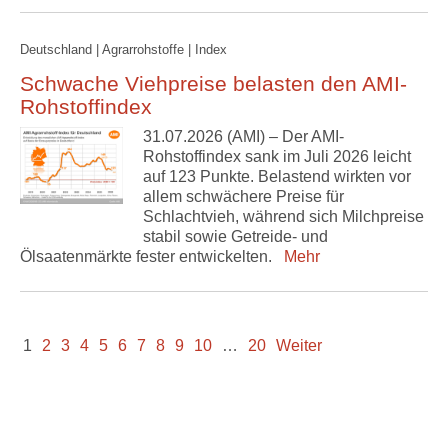
Deutschland | Agrarrohstoffe | Index
Schwache Viehpreise belasten den AMI-
Rohstoffindex
31.07.2026 (AMI) – Der AMI-
Rohstoffindex sank im Juli 2026 leicht
auf 123 Punkte. Belastend wirkten vor
allem schwächere Preise für
Schlachtvieh, während sich Milchpreise
stabil sowie Getreide- und
Ölsaatenmärkte fester entwickelten.
Mehr
1
2
3
4
5
6
7
8
9
10
…
20
Weiter