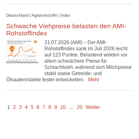
Deutschland | Agrarrohstoffe | Index
Schwache Viehpreise belasten den AMI-
Rohstoffindex
31.07.2026 (AMI) – Der AMI-
Rohstoffindex sank im Juli 2026 leicht
auf 123 Punkte. Belastend wirkten vor
allem schwächere Preise für
Schlachtvieh, während sich Milchpreise
stabil sowie Getreide- und
Ölsaatenmärkte fester entwickelten.
Mehr
1
2
3
4
5
6
7
8
9
10
…
20
Weiter