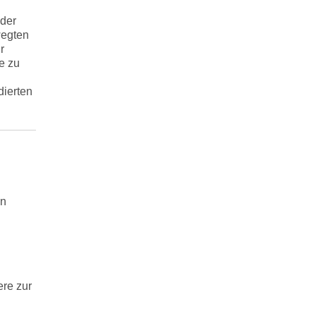
 der
wegten
r
e zu
dierten
en
re zur