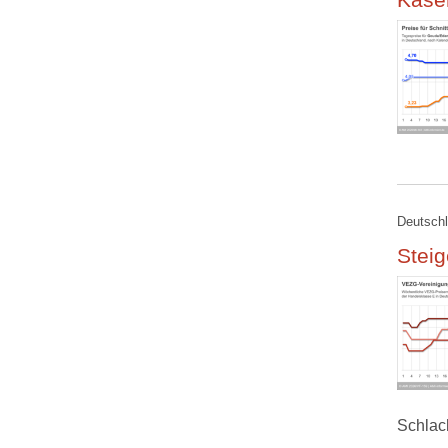
Deutschl
Steig
Schlac