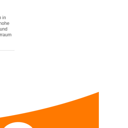
 in
 hohe
 und
rraum