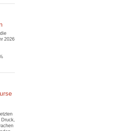
n
die
hr 2026
 %
urse
etzten
 Druck,
wachen