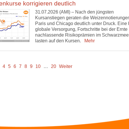
nkurse korrigieren deutlich
31.07.2026 (AMI) – Nach den jüngsten
Kursanstiegen geraten die Weizennotierungen
Paris und Chicago deutlich unter Druck. Eine
globale Versorgung, Fortschritte bei der Ernte
nachlassende Risikoprämien im Schwarzmee
lasten auf den Kursen.
Mehr
4
5
6
7
8
9
10
…
20
Weiter