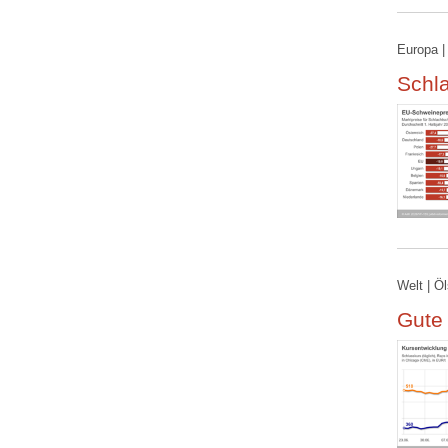
Europa |
Schla
Welt | Ö
Gute