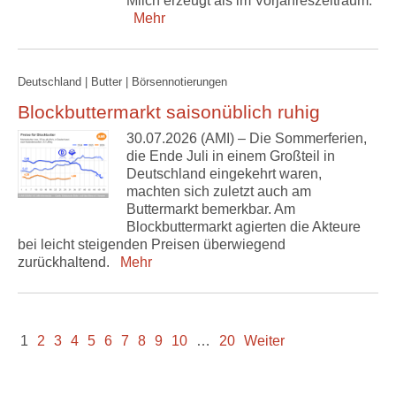
Milch erzeugt als im Vorjahreszeitraum.
Mehr
Deutschland | Butter | Börsennotierungen
Blockbuttermarkt saisonüblich ruhig
30.07.2026 (AMI) – Die Sommerferien,
die Ende Juli in einem Großteil in
Deutschland eingekehrt waren,
machten sich zuletzt auch am
Buttermarkt bemerkbar. Am
Blockbuttermarkt agierten die Akteure
bei leicht steigenden Preisen überwiegend
zurückhaltend.
Mehr
1
2
3
4
5
6
7
8
9
10
…
20
Weiter