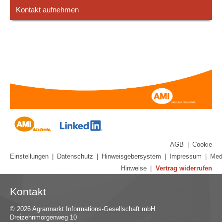
Kontakt aufnehmen
AGB
|
Cookie
Einstellungen
|
Datenschutz
|
Hinweisgebersystem
|
Impressum
|
Med
Hinweise
|
Vertrag widerrufen
Kontakt
© 2026 Agrarmarkt Informations-Gesellschaft mbH
Dreizehnmorgenweg 10