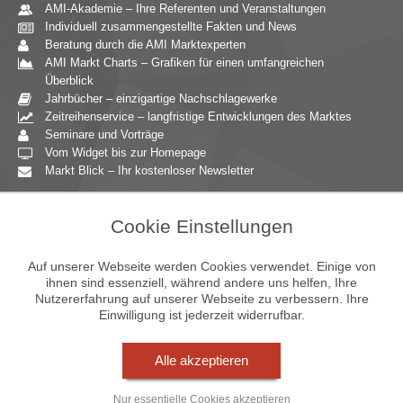
AMI-Akademie – Ihre Referenten und Veranstaltungen
Individuell zusammengestellte Fakten und News
Beratung durch die AMI Marktexperten
AMI Markt Charts – Grafiken für einen umfangreichen
Überblick
Jahrbücher – einzigartige Nachschlagewerke
Zeitreihenservice – langfristige Entwicklungen des Marktes
Seminare und Vorträge
Vom Widget bis zur Homepage
Markt Blick – Ihr kostenloser Newsletter
Zielgruppen
Cookie Einstellungen
Agrarressort der öffentlichen Hand
Unternehmensberatung
Auf unserer Webseite werden Cookies verwendet. Einige von
Ernährungsgewerbe
ihnen sind essenziell, während andere uns helfen, Ihre
Nutzererfahrung auf unserer Webseite zu verbessern. Ihre
Einzelhandel
Einwilligung ist jederzeit widerrufbar.
Bildung & Wissenschaft
Gastgewerbe
Großhandel
Alle akzeptieren
Industrie & Technik
Landwirtschaft
Nur essentielle Cookies akzeptieren