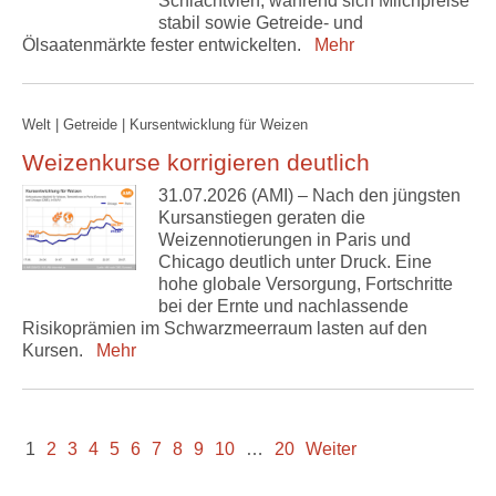
Schlachtvieh, während sich Milchpreise
stabil sowie Getreide- und
Ölsaatenmärkte fester entwickelten.
Mehr
Welt | Getreide | Kursentwicklung für Weizen
Weizenkurse korrigieren deutlich
31.07.2026 (AMI) – Nach den jüngsten
Kursanstiegen geraten die
Weizennotierungen in Paris und
Chicago deutlich unter Druck. Eine
hohe globale Versorgung, Fortschritte
bei der Ernte und nachlassende
Risikoprämien im Schwarzmeerraum lasten auf den
Kursen.
Mehr
1
2
3
4
5
6
7
8
9
10
…
20
Weiter