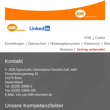
AGB
|
Cookie
Einstellungen
|
Datenschutz
|
Hinweisgebersystem
|
Impressum
|
Med
Hinweise
|
Vertrag widerrufen
Kontakt
© 2026 Agrarmarkt Informations-Gesellschaft mbH
Dreizehnmorgenweg 10
53175 Bonn
Deutschland
Tel. (0228) 33805-0
Fax (0228) 33805-592
E-Mail:
in
fo (at) AMI-inf
ormiert.de
Unsere Kompetenzfelder