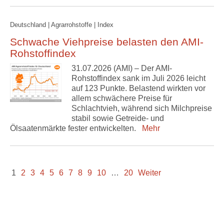
Deutschland | Agrarrohstoffe | Index
Schwache Viehpreise belasten den AMI-
Rohstoffindex
31.07.2026 (AMI) – Der AMI-
Rohstoffindex sank im Juli 2026 leicht
auf 123 Punkte. Belastend wirkten vor
allem schwächere Preise für
Schlachtvieh, während sich Milchpreise
stabil sowie Getreide- und
Ölsaatenmärkte fester entwickelten.
Mehr
1
2
3
4
5
6
7
8
9
10
…
20
Weiter