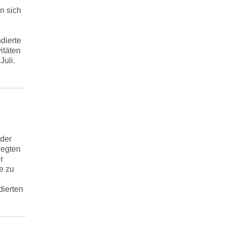
n sich
dierte
itäten
Juli.
 der
wegten
r
e zu
dierten