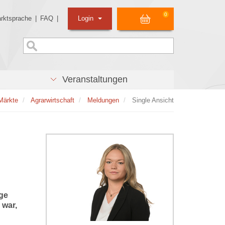
0
rktsprache
|
FAQ
|
Login
Veranstaltungen
Märkte
Agrarwirtschaft
Meldungen
Single Ansicht
ge
 war,