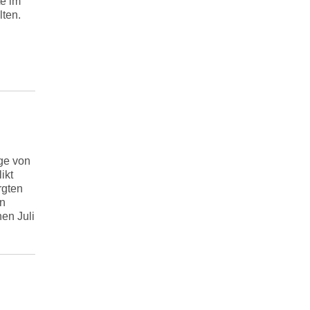
e im
lten.
ge von
ikt
rgten
en
en Juli