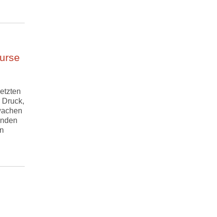
urse
etzten
 Druck,
wachen
enden
en