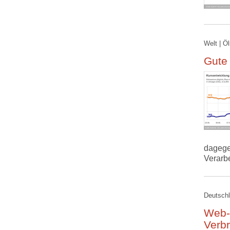
Welt | Ö
Gute
dagege
Verarb
Deutschl
Web-
Verb