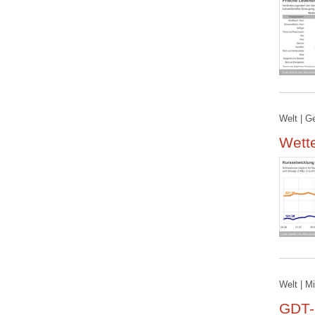
Welt | G
Wett
Welt | M
GDT-P