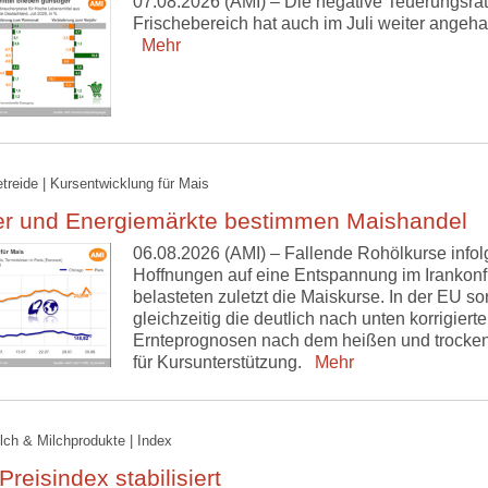
07.08.2026 (AMI) – Die negative Teuerungsrat
Frischebereich hat auch im Juli weiter angeha
Mehr
etreide | Kursentwicklung für Mais
er und Energiemärkte bestimmen Maishandel
06.08.2026 (AMI) – Fallende Rohölkurse infol
Hoffnungen auf eine Entspannung im Irankonfl
belasteten zuletzt die Maiskurse. In der EU so
gleichzeitig die deutlich nach unten korrigiert
Ernteprognosen nach dem heißen und trocken
für Kursunterstützung.
Mehr
ilch & Milchprodukte | Index
reisindex stabilisiert