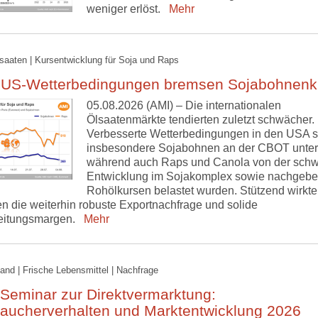
weniger erlöst.
Mehr
lsaaten | Kursentwicklung für Soja und Raps
 US-Wetterbedingungen bremsen Sojabohnenk
05.08.2026 (AMI) – Die internationalen
Ölsaatenmärkte tendierten zuletzt schwächer.
Verbesserte Wetterbedingungen in den USA s
insbesondere Sojabohnen an der CBOT unter
während auch Raps und Canola von der sch
Entwicklung im Sojakomplex sowie nachgeb
Rohölkursen belastet wurden. Stützend wirkt
n die weiterhin robuste Exportnachfrage und solide
eitungsmargen.
Mehr
and | Frische Lebensmittel | Nachfrage
Seminar zur Direktvermarktung:
raucherverhalten und Marktentwicklung 2026