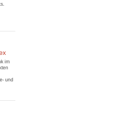
s.
ex
nk im
kten
,
e- und