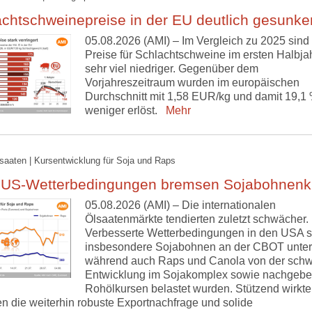
chtschweinepreise in der EU deutlich gesunke
05.08.2026 (AMI) – Im Vergleich zu 2025 sind 
Preise für Schlachtschweine im ersten Halbja
sehr viel niedriger. Gegenüber dem
Vorjahreszeitraum wurden im europäischen
Durchschnitt mit 1,58 EUR/kg und damit 19,1
weniger erlöst.
Mehr
lsaaten | Kursentwicklung für Soja und Raps
 US-Wetterbedingungen bremsen Sojabohnenk
05.08.2026 (AMI) – Die internationalen
Ölsaatenmärkte tendierten zuletzt schwächer.
Verbesserte Wetterbedingungen in den USA s
insbesondere Sojabohnen an der CBOT unter
während auch Raps und Canola von der sch
Entwicklung im Sojakomplex sowie nachgeb
Rohölkursen belastet wurden. Stützend wirkt
n die weiterhin robuste Exportnachfrage und solide