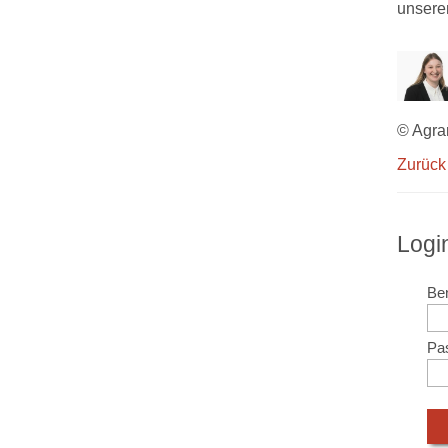
unser
© Agra
Zurück
Logi
Ben
Pa