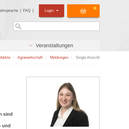
0
rktsprache
|
FAQ
|
Login
Veranstaltungen
Märkte
Agrarwirtschaft
Meldungen
Single Ansicht
n sind
- und