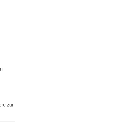
en
re zur