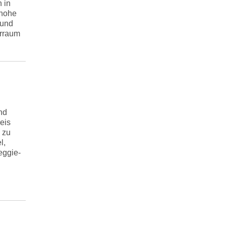
 in
 hohe
 und
rraum
nd
eis
 zu
l,
eggie-