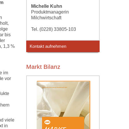
em
Michelle Kuhn
Produktmanagerin
n
Milchwirtschaft
holt,
olge
Tel. (0228) 33805-103
r bis
der
, 1,3 %
Kontakt aufnehmen
Markt Bilanz
e im
de vor
dukte
chern
nd viele
t in