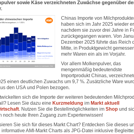
npulver sowie Käse verzeichneten Zuwächse gegenüber d
.
Chinas Importe von Milchprodukte
haben sich im Jahr 2025 wieder er
nachdem sie zuvor drei Jahre in F
zurückgegangen waren. Von Janua
Dezember 2025 führte das Reich 
Mitte, in Produktgewicht gemessen
mehr Waren ein als im Vorjahr.
Vor allem Molkenpulver, das
mengenmäßig bedeutendste
Importprodukt Chinas, verzeichnet
025 einen deutlichen Zuwachs um 9,7 %. Zusätzliche Ware wur
aus den USA und Polen bezogen.
twickelten sich die Importe der weiteren bedeutenden Milchpro
ail? Lesen Sie dazu eine
Kurzmeldung
im
Markt aktuell
irtschaft
. Nutzen Sie die Bestellmöglichkeiten im
Shop
und si
ch noch heute Ihren Zugang zum Expertenwissen!
sieren Sie sich für dieses Markt Chart? Entdecken Sie dieses u
 informative AMI-Markt Charts als JPG-Datei inklusive Begleittex