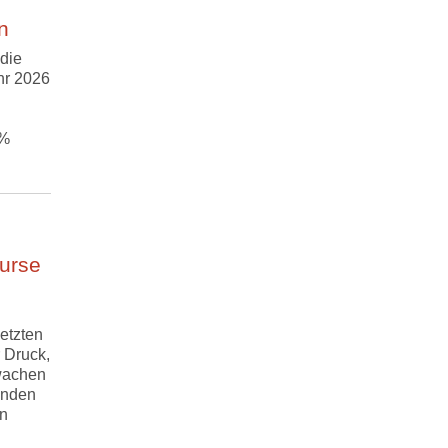
n
die
hr 2026
 %
urse
etzten
 Druck,
wachen
enden
en