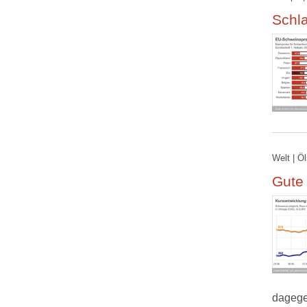
Schla
Welt | Ö
Gute
dagege