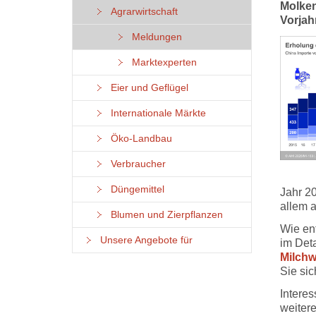
Molke
Agrarwirtschaft
Vorjahr
Meldungen
Marktexperten
Eier und Geflügel
Internationale Märkte
Öko-Landbau
Verbraucher
Düngemittel
Jahr 2
allem 
Blumen und Zierpflanzen
Wie en
Unsere Angebote für
im Det
Milchw
Sie si
Interes
weitere