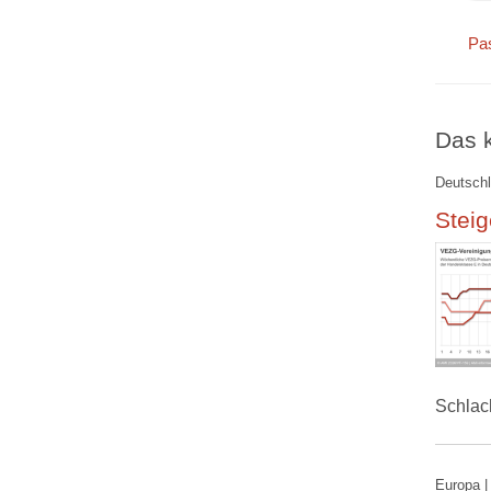
Pa
Das k
Deutschl
Steig
Schlac
Europa |