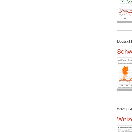
Deutschl
Schw
Welt | G
Weize