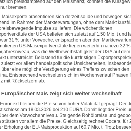
ätzlich preisdämpfend auf den Maismarkt, konnten die Kursgew
 nur bremsen.
-Maisexporte präsentieren sich derzeit solide und bewegen sic
hend im Rahmen der Markterwartungen, ohne dem Markt kurzfri
 preisbewegende Impulse zu liefern. Die wöchentlichen
portverkäufe der USA beliefen sich zuletzt auf 1,50 Mio. t und 
zwar 31 % unter Vorwoche, entsprachen aber den Markterwartu
mulierten US-Maisexportverkäufe liegen weiterhin nahezu 32 %
rjahresniveau, was die Wettbewerbsfähigkeit der USA auf dem
kt unterstreicht. Belastend für die kurzfristigen Exportperspekt
 zuletzt vor allem handelspolitische Unsicherheiten, insbesond
 über eine mögliche Verzögerung eines Treffens zwischen de
ina. Entsprechend wechselten sich im Wochenverlauf Phasen f
z mit Rücksetzern ab.
: Europäischer Mais zeigt sich weiter wechselhaft
Euronext bleiben die Preise von hoher Volatilität geprägt. Der J
t schloss am 18.03.2026 bei 210 EUR/t. Damit liegt der Preis 
über dem Vorwochenniveau. Steigende Rohölpreise und geopol
 stützten vor allem die Preise. Gleichzeitig rechnet Coceral für
er Erholung der EU-Maisproduktion auf 60,7 Mio. t. Trotz besser