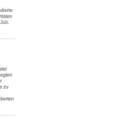
dierte
itäten
Juli.
 der
wegten
r
e zu
dierten