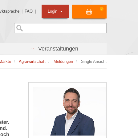
0
rktsprache
|
FAQ
|
Login
Veranstaltungen
Märkte
Agrarwirtschaft
Meldungen
Single Ansicht
n
ster.
nd.
doch