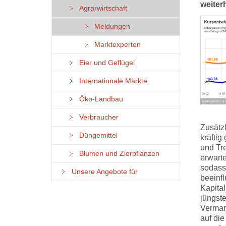
weiter
Agrarwirtschaft
Meldungen
Marktexperten
Eier und Geflügel
Internationale Märkte
Öko-Landbau
Verbraucher
Zusätzl
Düngemittel
kräftig
und Tr
Blumen und Zierpflanzen
erwarte
sodass
Unsere Angebote für
beeinf
Kapital
jüngst
Vermar
auf die