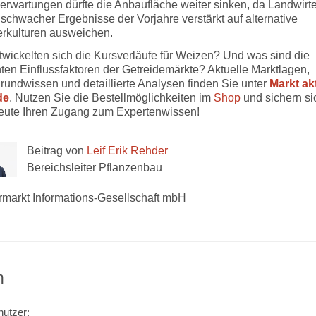
erwartungen dürfte die Anbaufläche weiter sinken, da Landwirt
 schwacher Ergebnisse der Vorjahre verstärkt auf alternative
kulturen ausweichen.
twickelten sich die Kursverläufe für Weizen? Und was sind die
ten Einflussfaktoren der Getreidemärkte? Aktuelle Marktlagen,
rundwissen und detaillierte Analysen finden Sie unter
Markt ak
de
. Nutzen Sie die Bestellmöglichkeiten im
Shop
und sichern si
eute Ihren Zugang zum Expertenwissen!
Beitrag von
Leif Erik Rehder
Bereichsleiter Pflanzenbau
rmarkt Informations-Gesellschaft mbH
n
utzer: