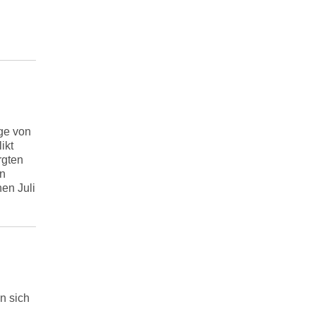
ge von
ikt
rgten
en
en Juli
n sich