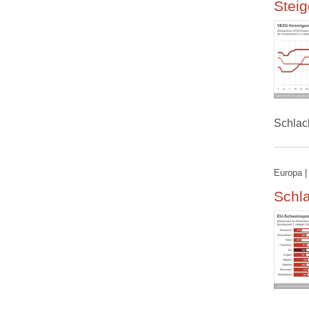
Steig
Schlac
Europa |
Schla