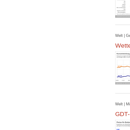
Welt | G
Wett
Welt | M
GDT-P