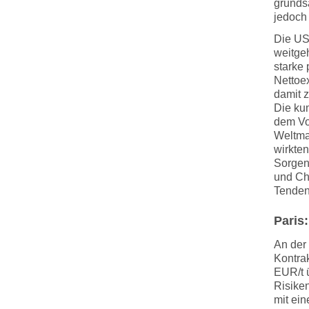
grunds
jedoch
Die US
weitge
starke
Nettoex
damit 
Die ku
dem Vo
Weltmar
wirkten
Sorgen
und Ch
Tenden
Paris
An der 
Kontrak
EUR/t 
Risiken
mit ein