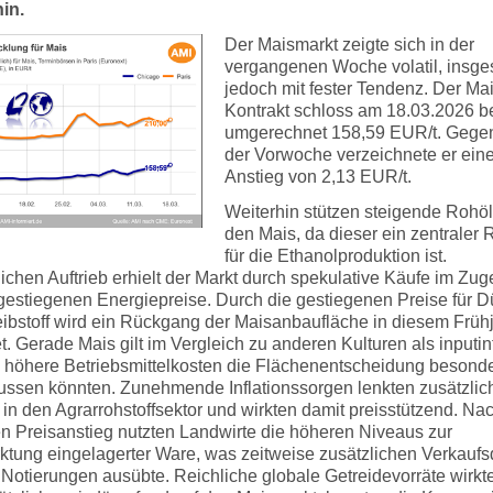
hin.
Der Maismarkt zeigte sich in der
vergangenen Woche volatil, insg
jedoch mit fester Tendenz. Der Mai
Kontrakt schloss am 18.03.2026 b
umgerechnet 158,59 EUR/t. Gege
der Vorwoche verzeichnete er ein
Anstieg von 2,13 EUR/t.
Weiterhin stützen steigende Rohöl
den Mais, da dieser ein zentraler 
für die Ethanolproduktion ist.
ichen Auftrieb erhielt der Markt durch spekulative Käufe im Zug
 gestiegenen Energiepreise. Durch die gestiegenen Preise für 
eibstoff wird ein Rückgang der Maisanbaufläche in diesem Früh
t. Gerade Mais gilt im Vergleich zu anderen Kulturen als inputin
 höhere Betriebsmittelkosten die Flächenentscheidung besond
lussen könnten. Zunehmende Inflationssorgen lenkten zusätzlic
 in den Agrarrohstoffsektor und wirkten damit preisstützend. N
en Preisanstieg nutzten Landwirte die höheren Niveaus zur
ktung eingelagerter Ware, was zeitweise zusätzlichen Verkaufs
 Notierungen ausübte. Reichliche globale Getreidevorräte wirkt