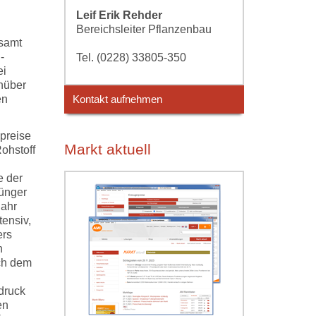
Leif Erik Rehder
Bereichsleiter Pflanzenbau
esamt
-
Tel. (0228) 33805-350
ei
nüber
en
Kontakt aufnehmen
preise
Markt aktuell
Rohstoff
e der
Dünger
jahr
tensiv,
ers
h
ach dem
druck
en