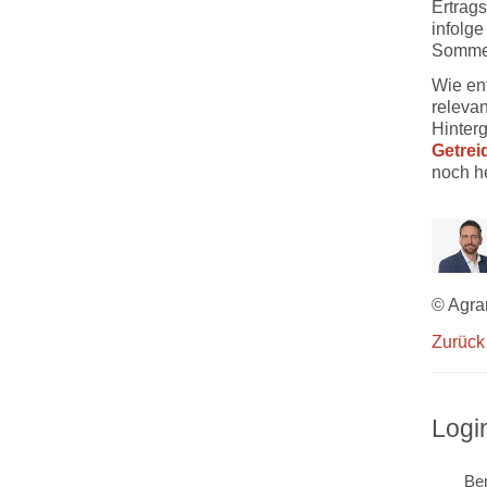
Ertrags
infolge
Sommer
Wie en
relevan
Hinterg
Getrei
noch h
© Agra
Zurück
Logi
Ben