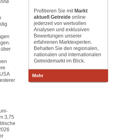
inne
Profitieren Sie mit
Markt
aktuell Getreide
online
h
jederzeit von wertvollen
stig
Analysen und exklusiven
Bewertungen unserer
lagen
erfahrenen Marktexperten.
ngen.
Behalten Sie den regionalen,
 über
nationalen und internationalen
Getreidemarkt im Blick.
iven
ere
n USA
Mehr
esterer
uni-
um 3,75
itische
 2026
er