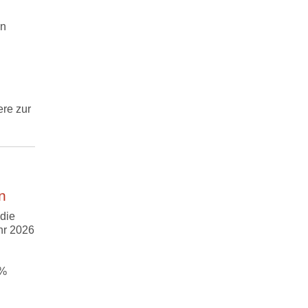
en
re zur
n
die
hr 2026
 %