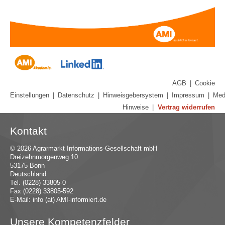
AGB
|
Cookie
Einstellungen
|
Datenschutz
|
Hinweisgebersystem
|
Impressum
|
Med
Hinweise
|
Vertrag widerrufen
Kontakt
© 2026 Agrarmarkt Informations-Gesellschaft mbH
Dreizehnmorgenweg 10
53175 Bonn
Deutschland
Tel. (0228) 33805-0
Fax (0228) 33805-592
E-Mail:
in
fo (at) AMI-inf
ormiert.de
Unsere Kompetenzfelder