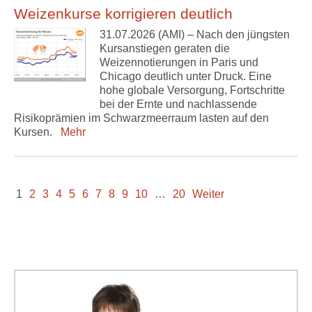
Weizenkurse korrigieren deutlich
31.07.2026 (AMI) – Nach den jüngsten
Kursanstiegen geraten die
Weizennotierungen in Paris und
Chicago deutlich unter Druck. Eine
hohe globale Versorgung, Fortschritte
bei der Ernte und nachlassende
Risikoprämien im Schwarzmeerraum lasten auf den
Kursen.
Mehr
1
2
3
4
5
6
7
8
9
10
…
20
Weiter