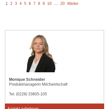
1
2
3
4
5
6
7
8
9
10
…
20
Weiter
Monique Schneider
Produktmanagerin Milchwirtschaft
Tel. (0228) 33805-105
Kontakt aufnehmen