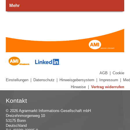
Mehr
AGB
|
Cookie
Einstellungen
|
Datenschutz
|
Hinweisgebersystem
|
Impressum
|
Med
Hinweise
|
Vertrag widerrufen
Kontakt
© 2026 Agrarmarkt Informations-Gesellschaft mbH
Dreizehnmorgenweg 10
53175 Bonn
Deutschland