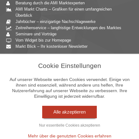
Beratung durch die AMI Marktexperten
AMI Markt Charts – Grafiken für einen umfangreichen
Überblick
Jahrbücher – einzigartige Nachschlagewerke
Zeitreihenservice – langfristige Entwicklungen des Marktes
Seminare und Vorträge
Vom Widget bis zur Homepage
Markt Blick – Ihr kostenloser Newsletter
Zielgruppen
Cookie Einstellungen
Agrarressort der öffentlichen Hand
Unternehmensberatung
Auf unserer Webseite werden Cookies verwendet. Einige von
Ernährungsgewerbe
ihnen sind essenziell, während andere uns helfen, Ihre
Einzelhandel
Nutzererfahrung auf unserer Webseite zu verbessern. Ihre
Einwilligung ist jederzeit widerrufbar.
Bildung & Wissenschaft
Gastgewerbe
Großhandel
Alle akzeptieren
Industrie & Technik
Landwirtschaft
Nur essentielle Cookies akzeptieren
Gartenbau
Presse & Medien
Mehr über die genutzten Cookies erfahren