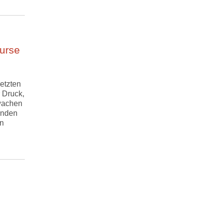
urse
etzten
 Druck,
wachen
enden
en