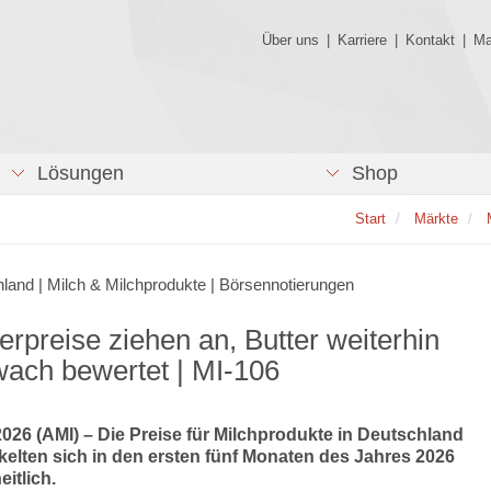
Über uns
|
Karriere
|
Kontakt
|
Ma
Lösungen
Shop
Start
Märkte
land | Milch & Milchprodukte | Börsennotierungen
erpreise ziehen an, Butter weiterhin
ach bewertet | MI-106
2026 (AMI) – Die Preise für Milchprodukte in Deutschland
kelten sich in den ersten fünf Monaten des Jahres 2026
itlich.