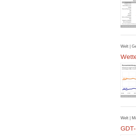
Welt | G
Wett
Welt | M
GDT-P