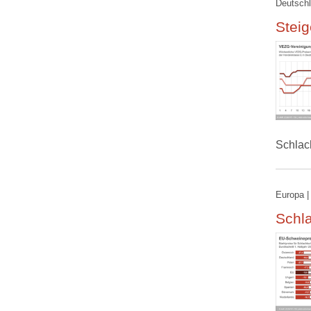
Deutschl
Steig
Schlac
Europa |
Schla