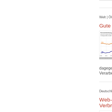
Welt | Ö
Gute
dagege
Verarb
Deutschl
Web-
Verb