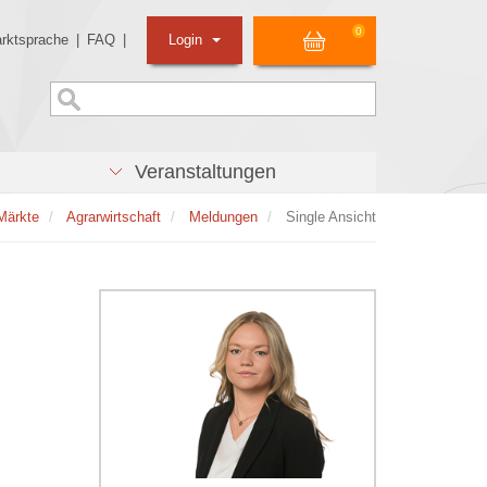
0
rktsprache
|
FAQ
|
Login
Veranstaltungen
Märkte
Agrarwirtschaft
Meldungen
Single Ansicht