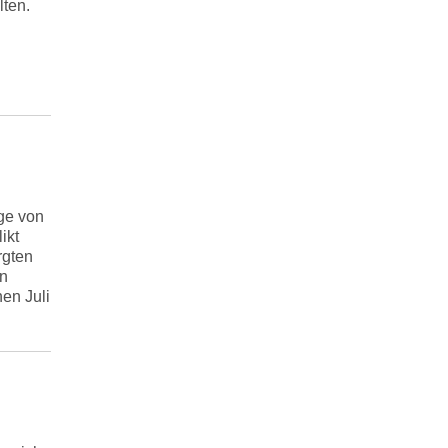
lten.
ge von
ikt
rgten
en
en Juli