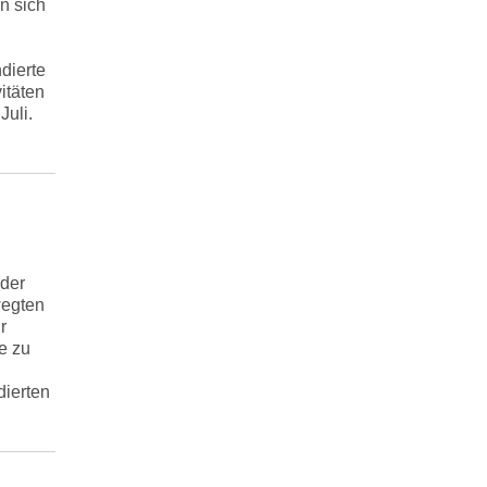
n sich
dierte
itäten
Juli.
 der
wegten
r
e zu
dierten