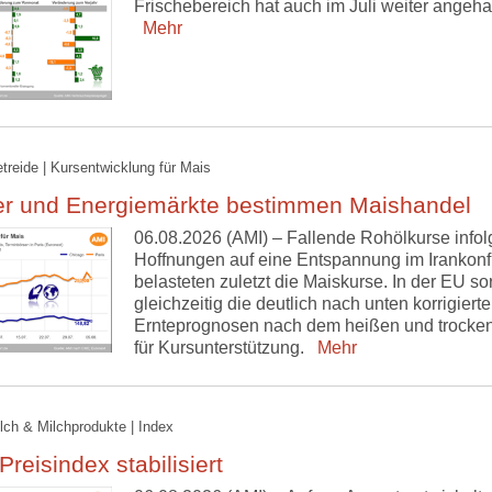
Frischebereich hat auch im Juli weiter angeha
Mehr
etreide | Kursentwicklung für Mais
er und Energiemärkte bestimmen Maishandel
06.08.2026 (AMI) – Fallende Rohölkurse infol
Hoffnungen auf eine Entspannung im Irankonfl
belasteten zuletzt die Maiskurse. In der EU so
gleichzeitig die deutlich nach unten korrigiert
Ernteprognosen nach dem heißen und trocken
für Kursunterstützung.
Mehr
ilch & Milchprodukte | Index
reisindex stabilisiert