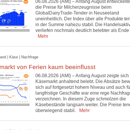
06.08.2026 (AMI) – Anfang August entwickelte
die Preise für Milcherzeugnisse beim
GlobalDairyTrade-Tender in Neuseeland
uneinheitlich. Der Index über alle Produkte ten
in der Summe nahezu stabil. Die Handelsaktiv
verliefen nochmals deutlich belebter als Ende 
Mehr
and | Käse | Nachfrage
markt von Ferien kaum beeinflusst
06.08.2026 (AMI) – Anfang August zeigte sich
Käsemarkt anhaltend belebt. Die Absätze be
sich auf fortgesetzt hohem Niveau und auch fü
langfristige Geschäfte war eine rege Nachfrag
verzeichnen. In diesem Zuge schmolzen die
Käsebestände langsam weiter. Die Preise ten
überwiegend stabil.
Mehr