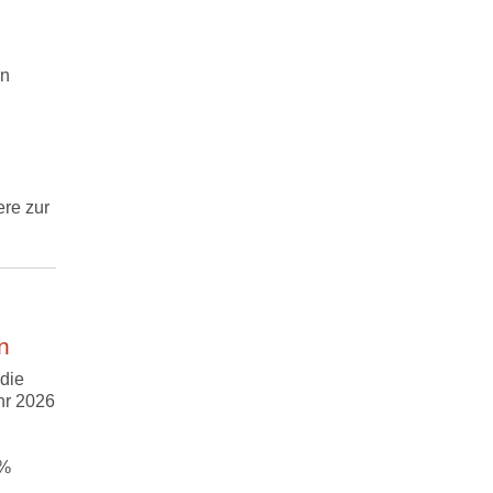
en
re zur
n
die
hr 2026
 %