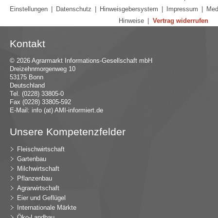
Einstellungen
|
Datenschutz
|
Hinweisgebersystem
|
Impressum
|
Med
Hinweise
|
Vertrag widerrufen
Kontakt
© 2026 Agrarmarkt Informations-Gesellschaft mbH
Dreizehnmorgenweg 10
53175 Bonn
Deutschland
Tel. (0228) 33805-0
Fax (0228) 33805-592
E-Mail:
in
fo (at) AMI-inf
ormiert.de
Unsere Kompetenzfelder
Fleischwirtschaft
Gartenbau
Milchwirtschaft
Pflanzenbau
Agrarwirtschaft
Eier und Geflügel
Internationale Märkte
Öko-Landbau