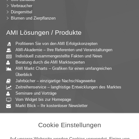
Verbraucher
Düngemittel
Blumen und Zierpflanzen
AMI Lösungen / Produkte
Profitieren Sie von den AMI Erfolgskonzepten
AMI-Akademie – Ihre Referenten und Veranstaltungen
Individuell zusammengestellte Fakten und News
Beratung durch die AMI Marktexperten
AMI Markt Charts – Grafiken für einen umfangreichen
Überblick
Jahrbücher – einzigartige Nachschlagewerke
Zeitreihenservice – langfristige Entwicklungen des Marktes
Seminare und Vorträge
Vom Widget bis zur Homepage
Markt Blick – Ihr kostenloser Newsletter
Zielgruppen
Cookie Einstellungen
Agrarressort der öffentlichen Hand
Unternehmensberatung
Auf unserer Webseite werden Cookies verwendet. Einige von