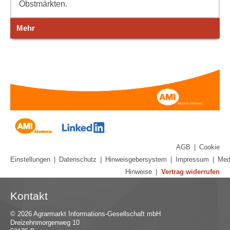
Obstmärkten.
Mehr
AGB
|
Cookie
Einstellungen
|
Datenschutz
|
Hinweisgebersystem
|
Impressum
|
Med
Hinweise
|
Vertrag widerrufen
Kontakt
© 2026 Agrarmarkt Informations-Gesellschaft mbH
Dreizehnmorgenweg 10