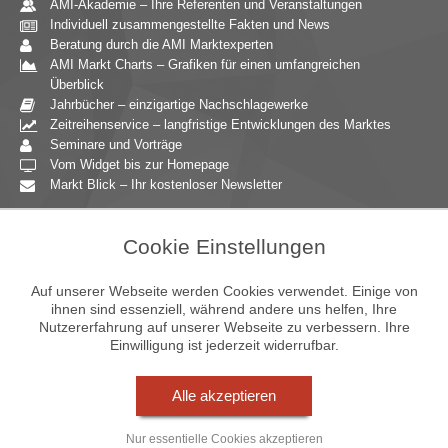
AMI-Akademie – Ihre Referenten und Veranstaltungen
Individuell zusammengestellte Fakten und News
Beratung durch die AMI Marktexperten
AMI Markt Charts – Grafiken für einen umfangreichen
Überblick
Jahrbücher – einzigartige Nachschlagewerke
Zeitreihenservice – langfristige Entwicklungen des Marktes
Seminare und Vorträge
Vom Widget bis zur Homepage
Markt Blick – Ihr kostenloser Newsletter
Zielgruppen
Cookie Einstellungen
Agrarressort der öffentlichen Hand
Unternehmensberatung
Auf unserer Webseite werden Cookies verwendet. Einige von
Ernährungsgewerbe
ihnen sind essenziell, während andere uns helfen, Ihre
Nutzererfahrung auf unserer Webseite zu verbessern. Ihre
Einzelhandel
Einwilligung ist jederzeit widerrufbar.
Bildung & Wissenschaft
Gastgewerbe
Großhandel
Alle akzeptieren
Industrie & Technik
Landwirtschaft
Nur essentielle Cookies akzeptieren
Gartenbau