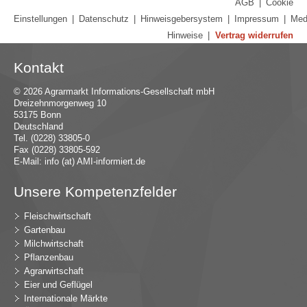
AGB
|
Cookie
Einstellungen
|
Datenschutz
|
Hinweisgebersystem
|
Impressum
|
Med
Hinweise
|
Vertrag widerrufen
Kontakt
© 2026 Agrarmarkt Informations-Gesellschaft mbH
Dreizehnmorgenweg 10
53175 Bonn
Deutschland
Tel. (0228) 33805-0
Fax (0228) 33805-592
E-Mail:
in
fo (at) AMI-inf
ormiert.de
Unsere Kompetenzfelder
Fleischwirtschaft
Gartenbau
Milchwirtschaft
Pflanzenbau
Agrarwirtschaft
Eier und Geflügel
Internationale Märkte