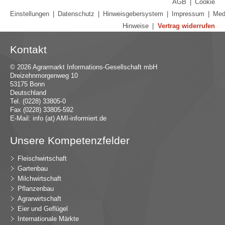
AGB
|
Cookie
Einstellungen
|
Datenschutz
|
Hinweisgebersystem
|
Impressum
|
Med
Hinweise
|
Vertrag widerrufen
Kontakt
© 2026 Agrarmarkt Informations-Gesellschaft mbH
Dreizehnmorgenweg 10
53175 Bonn
Deutschland
Tel. (0228) 33805-0
Fax (0228) 33805-592
E-Mail:
in
fo (at) AMI-inf
ormiert.de
Unsere Kompetenzfelder
Fleischwirtschaft
Gartenbau
Milchwirtschaft
Pflanzenbau
Agrarwirtschaft
Eier und Geflügel
Internationale Märkte