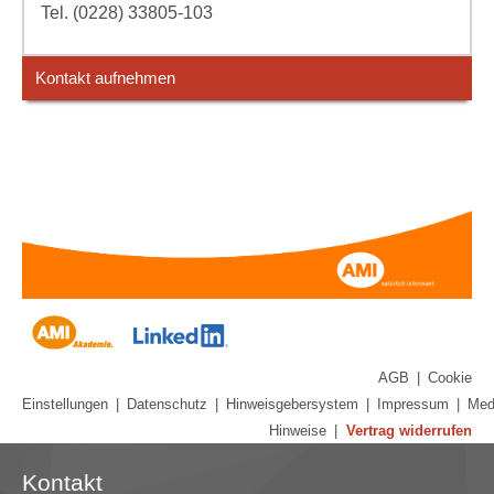
Tel. (0228) 33805-103
Kontakt aufnehmen
AGB
|
Cookie
Einstellungen
|
Datenschutz
|
Hinweisgebersystem
|
Impressum
|
Med
Hinweise
|
Vertrag widerrufen
Kontakt