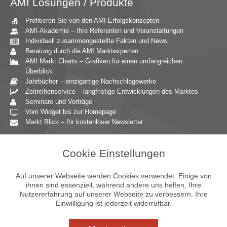
AMI Lösungen / Produkte
Profitieren Sie von den AMI Erfolgskonzepten
AMI-Akademie – Ihre Referenten und Veranstaltungen
Individuell zusammengestellte Fakten und News
Beratung durch die AMI Marktexperten
AMI Markt Charts – Grafiken für einen umfangreichen
Überblick
Jahrbücher – einzigartige Nachschlagewerke
Zeitreihenservice – langfristige Entwicklungen des Marktes
Seminare und Vorträge
Vom Widget bis zur Homepage
Markt Blick – Ihr kostenloser Newsletter
Zielgruppen
Cookie Einstellungen
Agrarressort der öffentlichen Hand
Unternehmensberatung
Auf unserer Webseite werden Cookies verwendet. Einige von
Ernährungsgewerbe
ihnen sind essenziell, während andere uns helfen, Ihre
Nutzererfahrung auf unserer Webseite zu verbessern. Ihre
Einzelhandel
Einwilligung ist jederzeit widerrufbar.
Bildung & Wissenschaft
Gastgewerbe
Großhandel