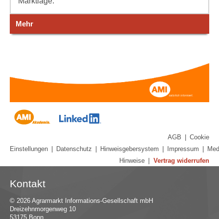
Marktlage.
Mehr
AGB
|
Cookie
Einstellungen
|
Datenschutz
|
Hinweisgebersystem
|
Impressum
|
Med
Hinweise
|
Vertrag widerrufen
Kontakt
© 2026 Agrarmarkt Informations-Gesellschaft mbH
Dreizehnmorgenweg 10
53175 Bonn