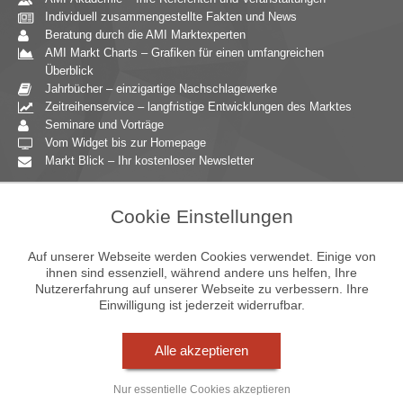
Individuell zusammengestellte Fakten und News
Beratung durch die AMI Marktexperten
AMI Markt Charts – Grafiken für einen umfangreichen
Überblick
Jahrbücher – einzigartige Nachschlagewerke
Zeitreihenservice – langfristige Entwicklungen des Marktes
Seminare und Vorträge
Vom Widget bis zur Homepage
Markt Blick – Ihr kostenloser Newsletter
Zielgruppen
Cookie Einstellungen
Agrarressort der öffentlichen Hand
Unternehmensberatung
Auf unserer Webseite werden Cookies verwendet. Einige von
Ernährungsgewerbe
ihnen sind essenziell, während andere uns helfen, Ihre
Nutzererfahrung auf unserer Webseite zu verbessern. Ihre
Einzelhandel
Einwilligung ist jederzeit widerrufbar.
Bildung & Wissenschaft
Gastgewerbe
Großhandel
Alle akzeptieren
Industrie & Technik
Landwirtschaft
Nur essentielle Cookies akzeptieren
Gartenbau