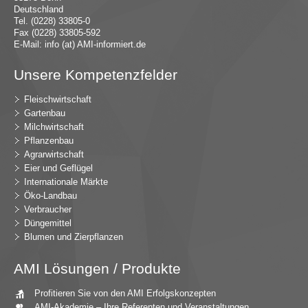
Deutschland
Tel. (0228) 33805-0
Fax (0228) 33805-592
E-Mail:
in
fo (at) AMI-inf
ormiert.de
Unsere Kompetenzfelder
Fleischwirtschaft
Gartenbau
Milchwirtschaft
Pflanzenbau
Agrarwirtschaft
Eier und Geflügel
Internationale Märkte
Öko-Landbau
Verbraucher
Düngemittel
Blumen und Zierpflanzen
AMI Lösungen / Produkte
Profitieren Sie von den AMI Erfolgskonzepten
AMI-Akademie – Ihre Referenten und Veranstaltungen