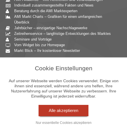
Individuell zusammengestellte Fakten und News
Beratung durch die AMI Marktexperten
AMI Markt Charts – Grafiken für einen umfangreichen
Überblick
Jahrbücher – einzigartige Nachschlagewerke
Zeitreihenservice – langfristige Entwicklungen des Marktes
Seminare und Vorträge
Vom Widget bis zur Homepage
Markt Blick – Ihr kostenloser Newsletter
Zielgruppen
Cookie Einstellungen
Agrarressort der öffentlichen Hand
Unternehmensberatung
Auf unserer Webseite werden Cookies verwendet. Einige von
Ernährungsgewerbe
ihnen sind essenziell, während andere uns helfen, Ihre
Nutzererfahrung auf unserer Webseite zu verbessern. Ihre
Einzelhandel
Einwilligung ist jederzeit widerrufbar.
Bildung & Wissenschaft
Gastgewerbe
Großhandel
Alle akzeptieren
Industrie & Technik
Landwirtschaft
Nur essentielle Cookies akzeptieren
Gartenbau