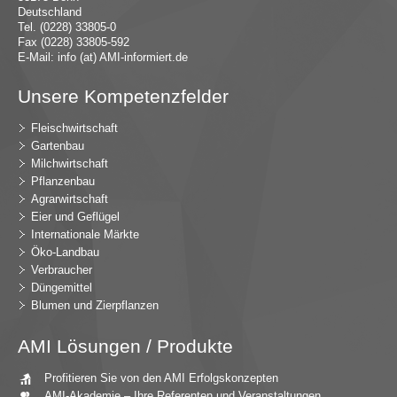
Deutschland
Tel. (0228) 33805-0
Fax (0228) 33805-592
E-Mail:
in
fo (at) AMI-inf
ormiert.de
Unsere Kompetenzfelder
Fleischwirtschaft
Gartenbau
Milchwirtschaft
Pflanzenbau
Agrarwirtschaft
Eier und Geflügel
Internationale Märkte
Öko-Landbau
Verbraucher
Düngemittel
Blumen und Zierpflanzen
AMI Lösungen / Produkte
Profitieren Sie von den AMI Erfolgskonzepten
AMI-Akademie – Ihre Referenten und Veranstaltungen