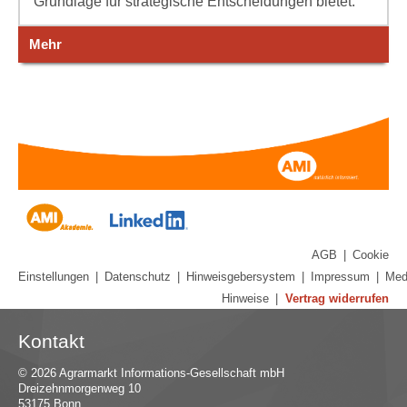
Grundlage für strategische Entscheidungen bietet.
Mehr
AGB
|
Cookie
Einstellungen
|
Datenschutz
|
Hinweisgebersystem
|
Impressum
|
Med
Hinweise
|
Vertrag widerrufen
Kontakt
© 2026 Agrarmarkt Informations-Gesellschaft mbH
Dreizehnmorgenweg 10
53175 Bonn