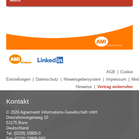
AGB
|
Cookie
Einstellungen
|
Datenschutz
|
Hinweisgebersystem
|
Impressum
|
Med
Hinweise
|
Vertrag widerrufen
Kontakt
© 2026 Agrarmarkt Informations-Gesellschaft mbH
Dreizehnmorgenweg 10
53175 Bonn
Deutschland
Tel. (0228) 33805-0
Fax (0228) 33805-592