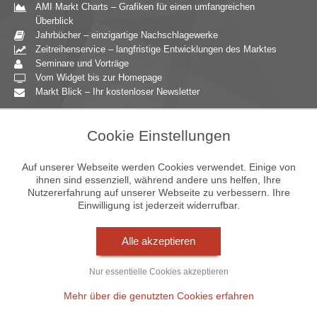
AMI Markt Charts – Grafiken für einen umfangreichen
Überblick
Jahrbücher – einzigartige Nachschlagewerke
Zeitreihenservice – langfristige Entwicklungen des Marktes
Seminare und Vorträge
Vom Widget bis zur Homepage
Markt Blick – Ihr kostenloser Newsletter
Zielgruppen
Cookie Einstellungen
Agrarressort der öffentlichen Hand
Unternehmensberatung
Auf unserer Webseite werden Cookies verwendet. Einige von
Ernährungsgewerbe
ihnen sind essenziell, während andere uns helfen, Ihre
Nutzererfahrung auf unserer Webseite zu verbessern. Ihre
Einzelhandel
Einwilligung ist jederzeit widerrufbar.
Bildung & Wissenschaft
Gastgewerbe
Großhandel
Alle akzeptieren
Industrie & Technik
Landwirtschaft
Nur essentielle Cookies akzeptieren
Gartenbau
Presse & Medien
Mehr über die genutzten Cookies erfahren
Wirtschaftsverbände