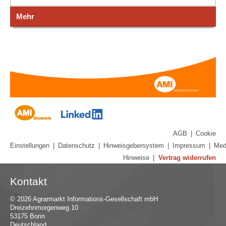
Mehr
AGB
|
Cookie
Einstellungen
|
Datenschutz
|
Hinweisgebersystem
|
Impressum
|
Med
Hinweise
|
Vertrag widerrufen
Kontakt
© 2026 Agrarmarkt Informations-Gesellschaft mbH
Dreizehnmorgenweg 10
53175 Bonn
Deutschland