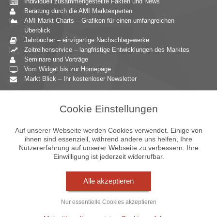
Individuell zusammengestellte Fakten und News
Beratung durch die AMI Marktexperten
AMI Markt Charts – Grafiken für einen umfangreichen
Überblick
Jahrbücher – einzigartige Nachschlagewerke
Zeitreihenservice – langfristige Entwicklungen des Marktes
Seminare und Vorträge
Vom Widget bis zur Homepage
Markt Blick – Ihr kostenloser Newsletter
Zielgruppen
Cookie Einstellungen
Agrarressort der öffentlichen Hand
Unternehmensberatung
Auf unserer Webseite werden Cookies verwendet. Einige von
Ernährungsgewerbe
ihnen sind essenziell, während andere uns helfen, Ihre
Nutzererfahrung auf unserer Webseite zu verbessern. Ihre
Einzelhandel
Einwilligung ist jederzeit widerrufbar.
Bildung & Wissenschaft
Gastgewerbe
Großhandel
Alle akzeptieren
Industrie & Technik
Landwirtschaft
Nur essentielle Cookies akzeptieren
Gartenbau
Presse & Medien