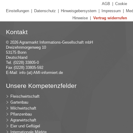
AGB
|
Cookie
Einstellungen
|
Datenschutz
|
Hinweisgebersystem
|
Impressum
|
Med
Hinweise
|
Vertrag widerrufen
Kontakt
© 2026 Agrarmarkt Informations-Gesellschaft mbH
Dreizehnmorgenweg 10
53175 Bonn
Deutschland
Tel. (0228) 33805-0
Fax (0228) 33805-592
E-Mail:
in
fo (at) AMI-inf
ormiert.de
Unsere Kompetenzfelder
Fleischwirtschaft
Gartenbau
Milchwirtschaft
Pflanzenbau
Agrarwirtschaft
Eier und Geflügel
Internationale Märkte