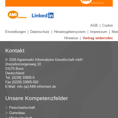
AGB
|
Cookie
Einstellungen
|
Datenschutz
|
Hinweisgebersystem
|
Impressum
|
Med
Hinweise
|
Vertrag widerrufen
Kontakt
© 2026 Agrarmarkt Informations-Gesellschaft mbH
Dreizehnmorgenweg 10
53175 Bonn
Deutschland
Tel. (0228) 33805-0
Fax (0228) 33805-592
E-Mail:
in
fo (at) AMI-inf
ormiert.de
Unsere Kompetenzfelder
Fleischwirtschaft
Gartenbau