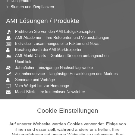
Düngemittel
Blumen und Zierpflanzen
AMI Lösungen / Produkte
Profitieren Sie von den AMI Erfolgskonzepten
AMI-Akademie – Ihre Referenten und Veranstaltungen
Individuell zusammengestellte Fakten und News
Beratung durch die AMI Marktexperten
AMI Markt Charts – Grafiken für einen umfangreichen
Überblick
Jahrbücher – einzigartige Nachschlagewerke
Zeitreihenservice – langfristige Entwicklungen des Marktes
Seminare und Vorträge
Vom Widget bis zur Homepage
Markt Blick – Ihr kostenloser Newsletter
Zielgruppen
Cookie Einstellungen
Agrarressort der öffentlichen Hand
Unternehmensberatung
Auf unserer Webseite werden Cookies verwendet. Einige von
Ernährungsgewerbe
ihnen sind essenziell, während andere uns helfen, Ihre
Nutzererfahrung auf unserer Webseite zu verbessern. Ihre
Einzelhandel