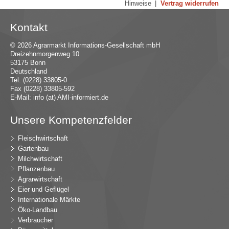
Hinweise
|
Vertrag widerrufen
Kontakt
© 2026 Agrarmarkt Informations-Gesellschaft mbH
Dreizehnmorgenweg 10
53175 Bonn
Deutschland
Tel. (0228) 33805-0
Fax (0228) 33805-592
E-Mail:
in
fo (at) AMI-inf
ormiert.de
Unsere Kompetenzfelder
Fleischwirtschaft
Gartenbau
Milchwirtschaft
Pflanzenbau
Agrarwirtschaft
Eier und Geflügel
Internationale Märkte
Öko-Landbau
Verbraucher