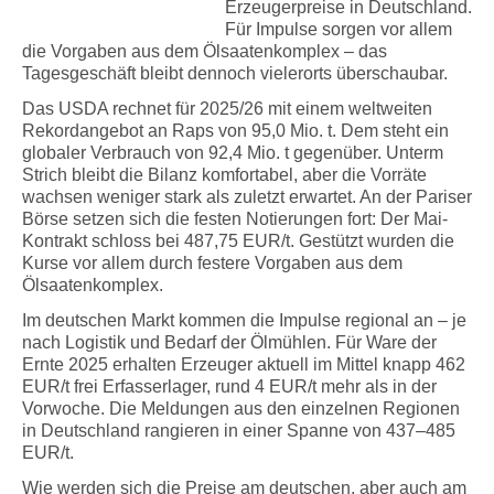
Erzeugerpreise in Deutschland.
Für Impulse sorgen vor allem
die Vorgaben aus dem Ölsaatenkomplex – das
Tagesgeschäft bleibt dennoch vielerorts überschaubar.
Das USDA rechnet für 2025/26 mit einem weltweiten
Rekordangebot an Raps von 95,0 Mio. t. Dem steht ein
globaler Verbrauch von 92,4 Mio. t gegenüber. Unterm
Strich bleibt die Bilanz komfortabel, aber die Vorräte
wachsen weniger stark als zuletzt erwartet. An der Pariser
Börse setzen sich die festen Notierungen fort: Der Mai-
Kontrakt schloss bei 487,75 EUR/t. Gestützt wurden die
Kurse vor allem durch festere Vorgaben aus dem
Ölsaatenkomplex.
Im deutschen Markt kommen die Impulse regional an – je
nach Logistik und Bedarf der Ölmühlen. Für Ware der
Ernte 2025 erhalten Erzeuger aktuell im Mittel knapp 462
EUR/t frei Erfasserlager, rund 4 EUR/t mehr als in der
Vorwoche. Die Meldungen aus den einzelnen Regionen
in Deutschland rangieren in einer Spanne von 437–485
EUR/t.
Wie werden sich die Preise am deutschen, aber auch am